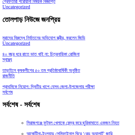
গ্রেফতারী পরোয়ানা বিষয়ক বিজ্ঞপ্তি
Uncategorized
তোলপাড় নিউজে জনপ্রিয়
মুরাদের বিরুদ্ধে নির্যাতনের অভিযোগ স্ত্রীর, করলেন জিডি
Uncategorized
৪০ বছর ধরে রাতে ভাত খাই না: চিত্রনায়িকা রোজিনা
স্বাস্থ্য
তাড়াইলে কৃষকলীগের ৫০ তম প্রতিষ্ঠাবার্ষিকী অনুষ্ঠিত
রাজনীতি
প্রাথমিকে নিয়োগ: দ্বিতীয় ধাপে যেসব জেলা-উপজেলায় পরীক্ষা
সর্বশেষ
সর্বশেষ - সর্বশেষ
সিরাজগঞ্জে ফুটবল খেলাকে কেন্দ্র করে ছুরিকাঘাতে একজন নিহত
আর্জেন্টিনা-ইংল্যান্ড সেমিফাইনাল ঘিরে ‘রেড অ্যালার্ট’ জারি