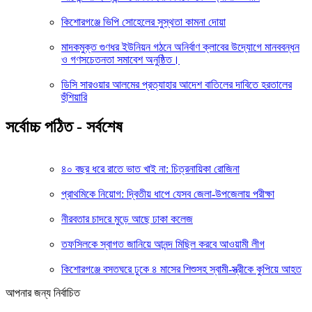
কিশোরগঞ্জে ভিপি সোহেলের সুস্থতা কামনা দোয়া
মাদকমুক্ত গুণধর ইউনিয়ন গঠনে অনির্বাণ ক্লাবের উদ্যোগে মানববন্ধন
ও গণসচেতনতা সমাবেশ অনুষ্ঠিত।
ডিসি সারওয়ার আলমের প্রত্যাহার আদেশ বাতিলের দাবিতে হরতালের
হুঁশিয়ারি
সর্বোচ্চ পঠিত - সর্বশেষ
৪০ বছর ধরে রাতে ভাত খাই না: চিত্রনায়িকা রোজিনা
প্রাথমিকে নিয়োগ: দ্বিতীয় ধাপে যেসব জেলা-উপজেলায় পরীক্ষা
নীরবতার চাদরে মুড়ে আছে ঢাকা কলেজ
তফসিলকে স্বাগত জানিয়ে আনন্দ মিছিল করবে আওয়ামী লীগ
কিশোরগঞ্জে বসতঘরে ঢুকে ৪ মাসের শিশুসহ স্বামী-স্ত্রীকে কুপিয়ে আহত
আপনার জন্য নির্বাচিত