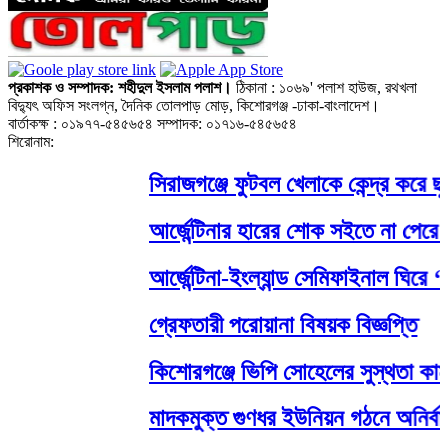
প্রকাশক ও সম্পাদক: শহীদুল ইসলাম পলাশ।
ঠিকানা : ১০৬৯' পলাশ হাউজ, রথখলা
বিদ্যুৎ অফিস সংলগ্ন, দৈনিক তোলপাড় মোড়, কিশোরগঞ্জ -ঢাকা-বাংলাদেশ।
বার্তাকক্ষ : ০১৯৭৭-৫৪৫৬৫৪ সম্পাদক: ০১৭১৬-৫৪৫৬৫৪
শিরোনাম:
সিরাজগঞ্জে ফুটবল খেলাকে কেন্দ্র করে ছ
আর্জেন্টিনার হারের শোক সইতে না পেরে দুজ
আর্জেন্টিনা-ইংল্যান্ড সেমিফাইনাল ঘিরে ‘রে
গ্রেফতারী পরোয়ানা বিষয়ক বিজ্ঞপ্তি
কিশোরগঞ্জে ভিপি সোহেলের সুস্থতা কামনা
মাদকমুক্ত গুণধর ইউনিয়ন গঠনে অনির্বাণ