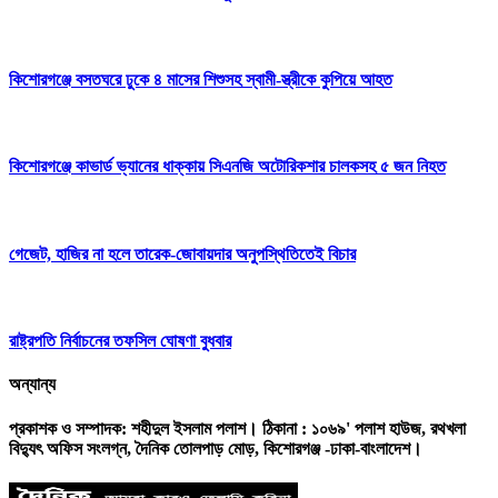
কিশোরগঞ্জে বসতঘরে ঢুকে ৪ মাসের শিশুসহ স্বামী-স্ত্রীকে কুপিয়ে আহত
কিশোরগঞ্জে কাভার্ড ভ্যানের ধাক্কায় সিএনজি অটোরিকশার চালকসহ ৫ জন নিহত
গেজেট, হাজির না হলে তারেক-জোবায়দার অনুপস্থিতিতেই বিচার
রাষ্ট্রপতি নির্বাচনের তফসিল ঘোষণা বুধবার
অন্যান্য
প্রকাশক ও সম্পাদক: শহীদুল ইসলাম পলাশ। ঠিকানা : ১০৬৯' পলাশ হাউজ, রথখলা
বিদ্যুৎ অফিস সংলগ্ন, দৈনিক তোলপাড় মোড়, কিশোরগঞ্জ -ঢাকা-বাংলাদেশ।