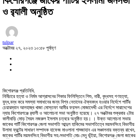
কিশোরগঞ্জে জাকের পার্টির ইসলামী জনসভা
ও র‌্যালী অনুষ্ঠিত
tulpar
অক্টোবর ২৭, ২০২৩ ১০:৫৮ পূর্বাহ্ণ
কিশোরগঞ্জ প্রতিনিধি.
নির্বিচারে হত্যা ও নির্মম আগ্রাসনের শিকার ফিলিস্তিনে শিশু, নারী, বৃদ্ধসহ গণহত্যা,
যুদ্ধ,বন্ধ করে সমস্যা সমাধানের জন্য বিশ্ব নেতাদের ঐক্যবদ্ধ হওয়ার নির্দেশে পার্টির
চেয়ারম্যান আলহাজ্ব খাজা মোস্তফা আমীর ফয়সল মোজাদেদ্দী এর নির্দেশে সারাদেশের
ন্যায় কিশোরগঞ্জে র‌্যালী ও আলোচনা সভা অনুষ্ঠিত হয়েছে। ২৭ অক্টোবর শুক্রবার ২টায়
কালীবাড়ি মোড় সৈয়দ নজরুল ইসলাম চত্বরে অনুষ্ঠিত হয়। । উক্ত আলোচনা সভায়
জাকের পার্টি কিশোরগঞ্জ জেলা সভাপতি আব্দুল হাকিমের সভাপতিত্বে ময়মনসিংহ বিভাগীয়
উলামা ফ্রন্টের সাধারণ সম্পাদক হাফেজ মাওলানা শাহ্জাহান এর সঞ্চালনায় বক্তব্য রাখেন,
জাকের পার্টির ময়মনসিংহ বিভাগীয় সহ-সভাপতি মোঃ মেনু ভূঁইয়া, কিশোরগঞ্জ জেলা জাকের