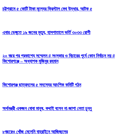
চট্টগ্রামে ৫ কোটি টাকা মূল্যের ক্রিস্টাল মেথ উদ্ধার, আটক ৫
এবার ডেঙ্গুতে ১৯ জনের মৃত্যু, হাসপাতালে ভর্তি ৩০৩৩ রোগী
২০ বছর পর প্রকাশ্যে সম্মেলন # সংস্কার ও বিচারের পূর্বে কোন নির্বাচন নয় #
কিশোরগঞ্জে – অধ্যাপক মুজিবুর রহমান
কিশোরগঞ্জ ছাত্রদলের ৫ সদস্যের আংশিক কমিটি গঠন
অর্থমন্ত্রী একজন বোবা মানুষ, কথাই বলেন না-জাপা নেতা চুন্নু
৮বছরেও খোঁজ মেলেনি বাহরাইনে আজিজুলের