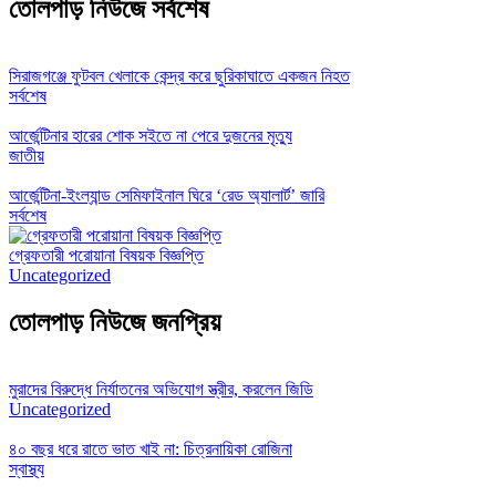
তোলপাড় নিউজে সর্বশেষ
সিরাজগঞ্জে ফুটবল খেলাকে কেন্দ্র করে ছুরিকাঘাতে একজন নিহত
সর্বশেষ
আর্জেন্টিনার হারের শোক সইতে না পেরে দুজনের মৃত্যু
জাতীয়
আর্জেন্টিনা-ইংল্যান্ড সেমিফাইনাল ঘিরে ‘রেড অ্যালার্ট’ জারি
সর্বশেষ
গ্রেফতারী পরোয়ানা বিষয়ক বিজ্ঞপ্তি
Uncategorized
তোলপাড় নিউজে জনপ্রিয়
মুরাদের বিরুদ্ধে নির্যাতনের অভিযোগ স্ত্রীর, করলেন জিডি
Uncategorized
৪০ বছর ধরে রাতে ভাত খাই না: চিত্রনায়িকা রোজিনা
স্বাস্থ্য