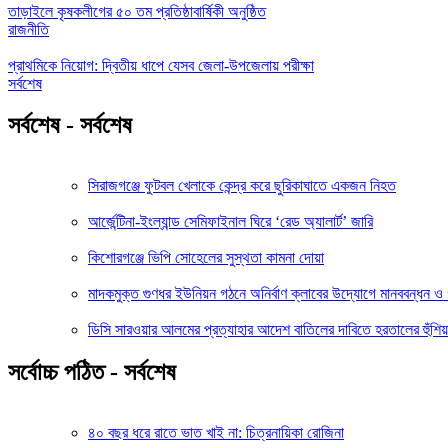
তাড়াইলে কৃষকলীগের ৫০ তম প্রতিষ্ঠাবার্ষিকী অনুষ্ঠিত
রাজনীতি
প্রাথমিকে নিয়োগ: দ্বিতীয় ধাপে যেসব জেলা-উপজেলায় পরীক্ষা
সর্বশেষ
সর্বশেষ - সর্বশেষ
সিরাজগঞ্জে ফুটবল খেলাকে কেন্দ্র করে ছুরিকাঘাতে একজন নিহত
আর্জেন্টিনা-ইংল্যান্ড সেমিফাইনাল ঘিরে ‘রেড অ্যালার্ট’ জারি
কিশোরগঞ্জে ভিপি সোহেলের সুস্থতা কামনা দোয়া
মাদকমুক্ত গুণধর ইউনিয়ন গঠনে অনির্বাণ ক্লাবের উদ্যোগে মানববন্ধন 
ডিসি সারওয়ার আলমের প্রত্যাহার আদেশ বাতিলের দাবিতে হরতালের হুঁশিয়
সর্বোচ্চ পঠিত - সর্বশেষ
৪০ বছর ধরে রাতে ভাত খাই না: চিত্রনায়িকা রোজিনা