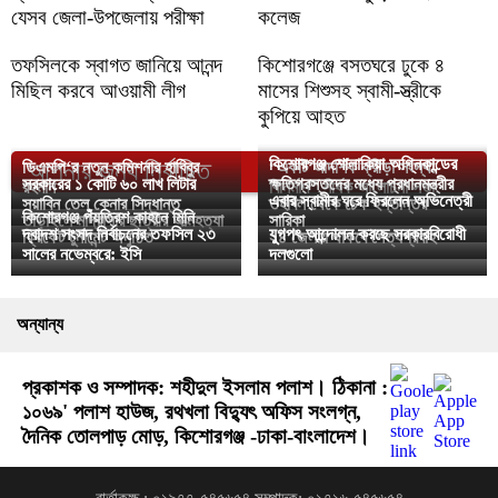
যেসব জেলা-উপজেলায় পরীক্ষা
কলেজ
তফসিলকে স্বাগত জানিয়ে আনন্দ
কিশোরগঞ্জে বসতঘরে ঢুকে ৪
মিছিল করবে আওয়ামী লীগ
মাসের শিশুসহ স্বামী-স্ত্রীকে
কুপিয়ে আহত
কিশোরগঞ্জ শোলাকিয়া অগ্নিকান্ডের
আপনার জন্য নির্বাচিত
ডিএমপি‘র নতুন কমিশনার হাবিবুর
“একটি আদর্শিক ক্রীড়া সংস্থা
সরকারের ১ কোটি ৬০ লাখ লিটার
ক্ষতিগ্রস্তদের মধ্যে প্রধানমন্ত্রীর
রহমান
বিনির্মাণ” শীর্ষক আলোচনা সভা
এবার স্বামীর ঘরে ফিরলেন অভিনেত্রী
সয়াবিন তেল কেনার সিদ্ধান্ত
তহবিল থেকে চেক হস্তান্তর
কিশোরগঞ্জ পঁয়ত্রিশ কাহনে মিনি
তাড়াইলে মাদ্রাসার ছাত্রীর আত্মহত্যা
সারিকা
দ্বাদশ সংসদ নির্বাচনের তফসিল ২৩
যুগপৎ আন্দোলন করছে সরকারবিরোধী
ক্রিকেট টুর্নামেন্ট অনুষ্ঠিত
২৪ জেলায় থাকবে শৈত্যপ্রবাহ
সালের নভেম্বরে: ইসি
দলগুলো
অন্যান্য
প্রকাশক ও সম্পাদক: শহীদুল ইসলাম পলাশ। ঠিকানা :
১০৬৯' পলাশ হাউজ, রথখলা বিদ্যুৎ অফিস সংলগ্ন,
দৈনিক তোলপাড় মোড়, কিশোরগঞ্জ -ঢাকা-বাংলাদেশ।
বার্তাকক্ষ : ০১৯৭৭-৫৪৫৬৫৪ সম্পাদক: ০১৭১৬-৫৪৫৬৫৪