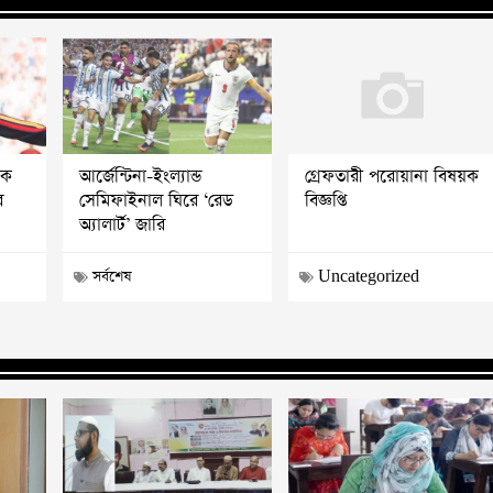
োক
আর্জেন্টিনা-ইংল্যান্ড
গ্রেফতারী পরোয়ানা বিষয়ক
র
সেমিফাইনাল ঘিরে ‘রেড
বিজ্ঞপ্তি
অ্যালার্ট’ জারি
সর্বশেষ
Uncategorized