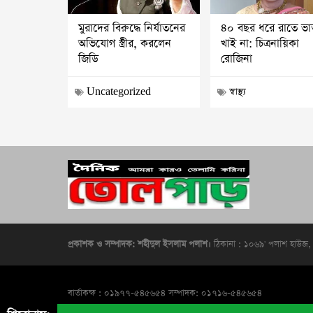
৪০ বছর ধরে রাতে ভা
মুরাদের বিরুদ্ধে নির্যাতনের
খাই না: চিত্রনায়িকা
অভিযোগ স্ত্রীর, করলেন
রোজিনা
জিডি
Uncategorized
স্বাস্থ্য
প্রকাশক ও সম্পাদক: শহীদুল ইসলাম পলাশ।
ঠিকানা : ১০৬৯' পলাশ হাউজ, 
বার্তাকক্ষ : ০১৯৭৭-৫৪৫৬৫৪ সম্পাদক: ০১৭১৬-৫৪৫৬৫৪