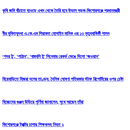
কৃষি জমি বাঁচাতে হাওড়ে এখন থেকে তৈরি হবে উড়াল সড়ক-কিশোরগঞ্জে প্রধানমন্ত্রী
বীর মুক্তিযুদ্ধা এ,কে,এম লিয়াকত হোসাইন মানিক এর ১৩ মৃত্যুবাষির্কী পালন
‘গদর টু’, ‘পাঠান’, ‘বাহুবলি টু’ সিনেমার রেকর্ড ভেঙে দিলো ‘জওয়ান’
বিয়েবাড়িতে হিজরা দলের তাণ্ডব: দৈনিক ঘোষণা পত্রিকার স্টাফ রিপোর্টারের ওপর চেষ্টা
বিচ্ছেদের গুঞ্জন উড়িয়ে পূর্ণিমা জানালেন, সুখে আছেন তাঁরা
কিশোরগঞ্জে ট্রাক্টর চাপায় শিক্ষকসহ নিহত ২