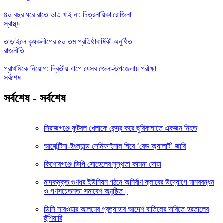
৪০ বছর ধরে রাতে ভাত খাই না: চিত্রনায়িকা রোজিনা
স্বাস্থ্য
তাড়াইলে কৃষকলীগের ৫০ তম প্রতিষ্ঠাবার্ষিকী অনুষ্ঠিত
রাজনীতি
প্রাথমিকে নিয়োগ: দ্বিতীয় ধাপে যেসব জেলা-উপজেলায় পরীক্ষা
সর্বশেষ
সর্বশেষ - সর্বশেষ
সিরাজগঞ্জে ফুটবল খেলাকে কেন্দ্র করে ছুরিকাঘাতে একজন নিহত
আর্জেন্টিনা-ইংল্যান্ড সেমিফাইনাল ঘিরে ‘রেড অ্যালার্ট’ জারি
কিশোরগঞ্জে ভিপি সোহেলের সুস্থতা কামনা দোয়া
মাদকমুক্ত গুণধর ইউনিয়ন গঠনে অনির্বাণ ক্লাবের উদ্যোগে মানববন্ধন
ও গণসচেতনতা সমাবেশ অনুষ্ঠিত।
ডিসি সারওয়ার আলমের প্রত্যাহার আদেশ বাতিলের দাবিতে হরতালের
হুঁশিয়ারি