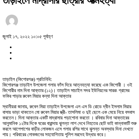
তাড়াইলে মাদ্রাসার ছাত্রীর আত্মহত্যা
জুলাই ১৭, ২০২২ ১০:০৫ পূর্বাহ্ণ
তাড়াইল (কিশোরগঞ্জ) প্রতিনিধি:
কিশোরগঞ্জ তাড়াইল উপজেলা গলায় ফাঁস দিয়ে আত্নহত্যা করেছে এক কিশোরী । ওই
কিশোরীর নাম দিনা আক্তার (১২)। তাড়াইল সাচাইল সদর ইউনিয়নের সাররং গ্রামের
ফকির পাড়ার রুবেল মিয়ার কন্যা দিনা আক্তার
স্থানীয়রা জানায়, রুবেল মিয়া তাড়াইল উপজেলা এল এস ডি রোডে দ্বীন ইসলাম মিয়ার
বাসায় ভাড়া থাকতেন মো রুবেল মিয়ার স্ত্রী- তাসলিমা ও দুই ছেলে এক মেয়ে নিয়ে বসবাস
করতেন। দিনা আক্তার একটি মাদ্রাসায় পড়াশোনা করতো । রবিবার দিনা আক্তারের
আনুমানিক ১২টার দিকে ঘরের বারান্দায় ঝুলন্ত লাশ দেখে নিহতের ছোট ভাই কান্নাকাটি শুরু
করলে আশেপাশের বাড়ীর লোকজন এসে গলায় রশির সাথে ঝুলন্ত অবস্থায় দিনা দেখতে
পায়। পরিবারের লোকজনের সহযোগিতায় পুলিশ মরদেহ উদ্ধার করে।