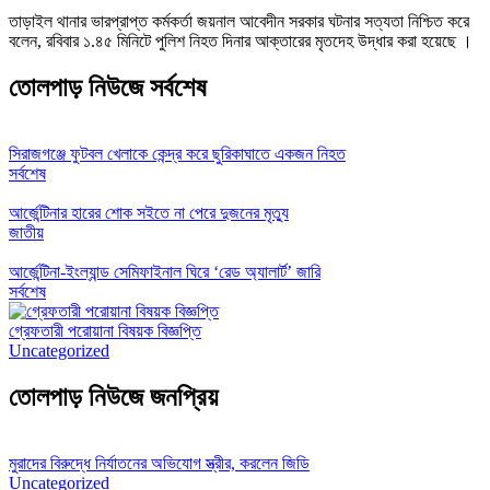
তাড়াইল থানার ভারপ্রাপ্ত কর্মকর্তা জয়নাল আবেদীন সরকার ঘটনার সত্যতা নিশ্চিত করে
বলেন, রবিবার ১.৪৫ মিনিটে পুলিশ নিহত দিনার আক্তারের মৃতদেহ উদ্ধার করা হয়েছে ।
তোলপাড় নিউজে সর্বশেষ
সিরাজগঞ্জে ফুটবল খেলাকে কেন্দ্র করে ছুরিকাঘাতে একজন নিহত
সর্বশেষ
আর্জেন্টিনার হারের শোক সইতে না পেরে দুজনের মৃত্যু
জাতীয়
আর্জেন্টিনা-ইংল্যান্ড সেমিফাইনাল ঘিরে ‘রেড অ্যালার্ট’ জারি
সর্বশেষ
গ্রেফতারী পরোয়ানা বিষয়ক বিজ্ঞপ্তি
Uncategorized
তোলপাড় নিউজে জনপ্রিয়
মুরাদের বিরুদ্ধে নির্যাতনের অভিযোগ স্ত্রীর, করলেন জিডি
Uncategorized