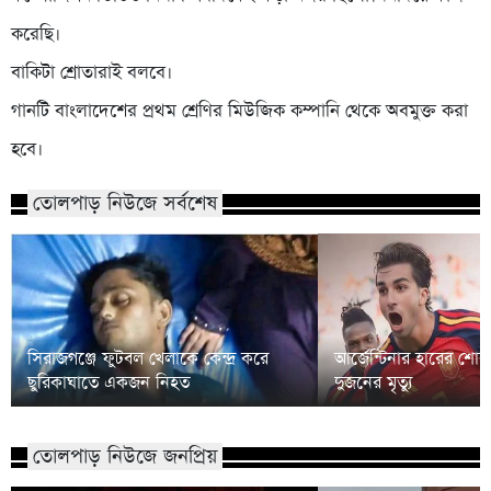
করেছি।
বাকিটা শ্রোতারাই বলবে।
গানটি বাংলাদেশের প্রথম শ্রেণির মিউজিক কম্পানি থেকে অবমুক্ত করা
হবে।
তোলপাড় নিউজে সর্বশেষ
সিরাজগঞ্জে ফুটবল খেলাকে কেন্দ্র করে
আর্জেন্টিনার হারের শো
ছুরিকাঘাতে একজন নিহত
দুজনের মৃত্যু
তোলপাড় নিউজে জনপ্রিয়