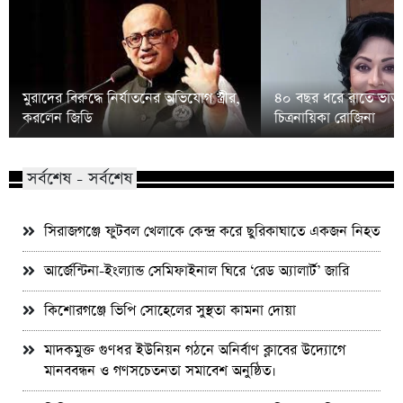
মুরাদের বিরুদ্ধে নির্যাতনের অভিযোগ স্ত্রীর,
৪০ বছর ধরে রাতে ভাত 
করলেন জিডি
চিত্রনায়িকা রোজিনা
সর্বশেষ - সর্বশেষ
সিরাজগঞ্জে ফুটবল খেলাকে কেন্দ্র করে ছুরিকাঘাতে একজন নিহত
আর্জেন্টিনা-ইংল্যান্ড সেমিফাইনাল ঘিরে ‘রেড অ্যালার্ট’ জারি
কিশোরগঞ্জে ভিপি সোহেলের সুস্থতা কামনা দোয়া
মাদকমুক্ত গুণধর ইউনিয়ন গঠনে অনির্বাণ ক্লাবের উদ্যোগে
মানববন্ধন ও গণসচেতনতা সমাবেশ অনুষ্ঠিত।