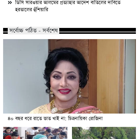
ডিসি সারওয়ার আলমের প্রত্যাহার আদেশ বাতিলের দাবিতে
হরতালের হুঁশিয়ারি
সর্বোচ্চ পঠিত - সর্বশেষ
৪০ বছর ধরে রাতে ভাত খাই না: চিত্রনায়িকা রোজিনা