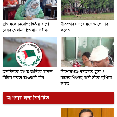
প্রাথমিকে নিয়োগ: দ্বিতীয় ধাপে
নীরবতার চাদরে মুড়ে আছে ঢাকা
যেসব জেলা-উপজেলায় পরীক্ষা
কলেজ
তফসিলকে স্বাগত জানিয়ে আনন্দ
কিশোরগঞ্জে বসতঘরে ঢুকে ৪
মিছিল করবে আওয়ামী লীগ
মাসের শিশুসহ স্বামী-স্ত্রীকে কুপিয়ে
আহত
আপনার জন্য নির্বাচিত