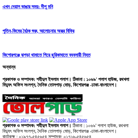
এখন দেয়াল ভাঙার সময়: দীপু মনি
পুতিন-কিমের বৈঠক শুরু, আলোচনায় অস্ত্র বিক্রি
কিশোরগঞ্জে ঝগড়া থামাতে গিয়ে ছুরিকাঘাতে ব্যবসায়ী নিহত
অন্যান্য
প্রকাশক ও সম্পাদক: শহীদুল ইসলাম পলাশ। ঠিকানা : ১০৬৯' পলাশ হাউজ, রথখলা
বিদ্যুৎ অফিস সংলগ্ন, দৈনিক তোলপাড় মোড়, কিশোরগঞ্জ -ঢাকা-বাংলাদেশ।
প্রকাশক ও সম্পাদক: শহীদুল ইসলাম পলাশ।
ঠিকানা : ১০৬৯' পলাশ হাউজ, রথখলা
বিদ্যুৎ অফিস সংলগ্ন, দৈনিক তোলপাড় মোড়, কিশোরগঞ্জ -ঢাকা-বাংলাদেশ।
বার্তাকক্ষ : ০১৯৭৭-৫৪৫৬৫৪ সম্পাদক: ০১৭১৬-৫৪৫৬৫৪