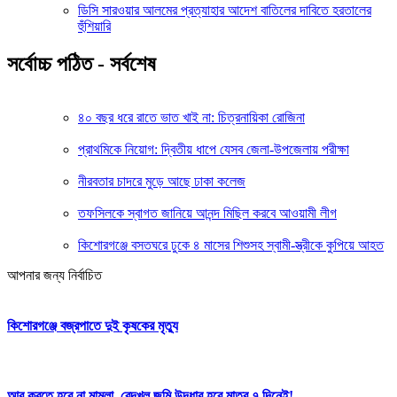
ডিসি সারওয়ার আলমের প্রত্যাহার আদেশ বাতিলের দাবিতে হরতালের
হুঁশিয়ারি
সর্বোচ্চ পঠিত - সর্বশেষ
৪০ বছর ধরে রাতে ভাত খাই না: চিত্রনায়িকা রোজিনা
প্রাথমিকে নিয়োগ: দ্বিতীয় ধাপে যেসব জেলা-উপজেলায় পরীক্ষা
নীরবতার চাদরে মুড়ে আছে ঢাকা কলেজ
তফসিলকে স্বাগত জানিয়ে আনন্দ মিছিল করবে আওয়ামী লীগ
কিশোরগঞ্জে বসতঘরে ঢুকে ৪ মাসের শিশুসহ স্বামী-স্ত্রীকে কুপিয়ে আহত
আপনার জন্য নির্বাচিত
কিশোরগঞ্জে বজ্রপাতে দুই কৃষকের মৃত্যু
আর করতে হবে না মামলা, বেদখল জমি উদ্ধার হবে মাত্র ৭ দিনেই!