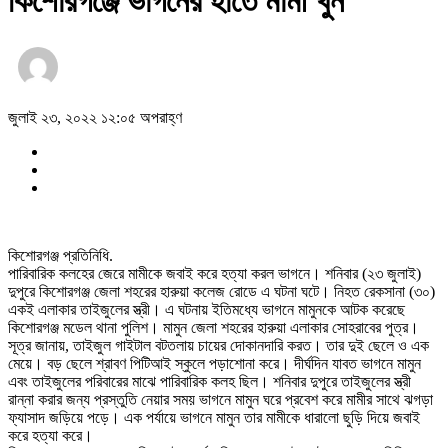
কিশোরগঞ্জে ভাগনের হাতে মামী খুন
জুলাই ২৩, ২০২২ ১২:০৫ অপরাহ্ণ
কিশোরগঞ্জ প্রতিনিধি.
পারিবারিক কলহের জেরে মামীকে জবাই করে হত্যা করল ভাগনে। শনিবার (২৩ জুলাই)
দুপুরে কিশোরগঞ্জ জেলা শহরের হারুয়া কলেজ রোডে এ ঘটনা ঘটে। নিহত রেকসানা (৩০)
একই এলাকার তাইজুলের স্ত্রী। এ ঘটনায় ইতিমধ্যে ভাগনে মামুনকে আটক করেছে
কিশোরগঞ্জ মডেল থানা পুলিশ। মামুন জেলা শহরের হারুয়া এলাকার সোহরাবের পুত্র।
সূত্র জানায়, তাইজুল গাইটাল বটতলায় চায়ের দোকানদারি করত। তার দুই ছেলে ও এক
মেয়ে। বড় ছেলে শ্রাবণ পিটিআই স্কুলে পড়াশোনা করে। দীর্ঘদিন যাবত ভাগনে মামুন
এবং তাইজুলের পরিবারের মাঝে পারিবারিক কলহ ছিল। শনিবার দুপুরে তাইজুলের স্ত্রী
রান্না করার জন্য প্রস্তুতি নেয়ার সময় ভাগনে মামুন ঘরে প্রবেশ করে মামীর সাথে ঝগড়া
ফ্যাসাদ জড়িয়ে পড়ে। এক পর্যায়ে ভাগনে মামুন তার মামীকে ধারালো ছুড়ি দিয়ে জবাই
করে হত্যা করে।