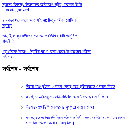
মুরাদের বিরুদ্ধে নির্যাতনের অভিযোগ স্ত্রীর, করলেন জিডি
Uncategorized
৪০ বছর ধরে রাতে ভাত খাই না: চিত্রনায়িকা রোজিনা
স্বাস্থ্য
তাড়াইলে কৃষকলীগের ৫০ তম প্রতিষ্ঠাবার্ষিকী অনুষ্ঠিত
রাজনীতি
প্রাথমিকে নিয়োগ: দ্বিতীয় ধাপে যেসব জেলা-উপজেলায় পরীক্ষা
সর্বশেষ
সর্বশেষ - সর্বশেষ
সিরাজগঞ্জে ফুটবল খেলাকে কেন্দ্র করে ছুরিকাঘাতে একজন নিহত
আর্জেন্টিনা-ইংল্যান্ড সেমিফাইনাল ঘিরে ‘রেড অ্যালার্ট’ জারি
কিশোরগঞ্জে ভিপি সোহেলের সুস্থতা কামনা দোয়া
মাদকমুক্ত গুণধর ইউনিয়ন গঠনে অনির্বাণ ক্লাবের উদ্যোগে মানববন্ধন
ও গণসচেতনতা সমাবেশ অনুষ্ঠিত।