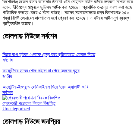
কিশোরগঞ্জ মডেল থানার অফিসার ইনচার্জ ওসি মোহাম্মদ দাউদ ঘটনার সত্যতা নিশ্চিত করে
বলেন, ইতিমধ্যে মামুনকে ছুড়িসহ আটক করা হয়েছে। প্রাথমিক তদন্তে ধারণা করা হচ্ছে
পারিবারিক কলহের জেরে এ ঘটনা ঘটেছে। মরদেহ ময়নাতদন্তের জন্য কিশোরগঞ্জ ২৫০
শয্যা বিশিষ্ট জেনারেল হাসপাতাল মর্গে প্রেরণ করা হয়েছে। এ ঘটনায় আইনানুগ ব্যবস্থা
প্রক্রিয়াধীন রয়েছে।
তোলপাড় নিউজে সর্বশেষ
সিরাজগঞ্জে ফুটবল খেলাকে কেন্দ্র করে ছুরিকাঘাতে একজন নিহত
সর্বশেষ
আর্জেন্টিনার হারের শোক সইতে না পেরে দুজনের মৃত্যু
জাতীয়
আর্জেন্টিনা-ইংল্যান্ড সেমিফাইনাল ঘিরে ‘রেড অ্যালার্ট’ জারি
সর্বশেষ
গ্রেফতারী পরোয়ানা বিষয়ক বিজ্ঞপ্তি
Uncategorized
তোলপাড় নিউজে জনপ্রিয়