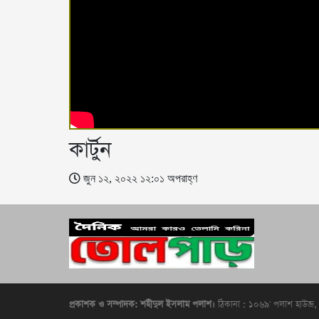
কার্টুন
জুন ১২, ২০২২ ১২:০১ অপরাহ্ণ
প্রকাশক ও সম্পাদক: শহীদুল ইসলাম পলাশ।
ঠিকানা : ১০৬৯' পলাশ হাউজ, 