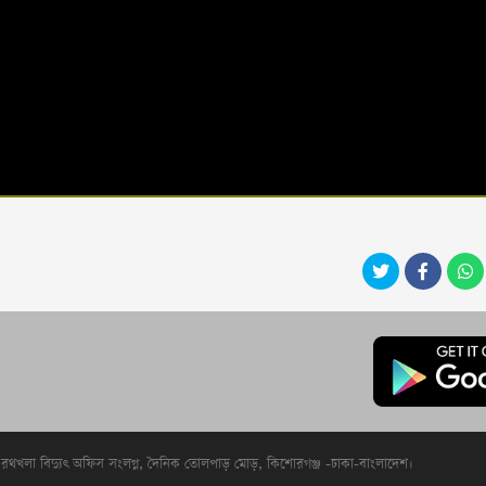
রথখলা বিদ্যুৎ অফিস সংলগ্ন, দৈনিক তোলপাড় মোড়, কিশোরগঞ্জ -ঢাকা-বাংলাদেশ।