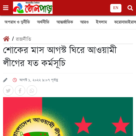
EN
অপরাধ ও দুর্নীতি
অর্থনীতি
আন্তর্জাতিক
আরও
ইসলাম
করোনাভাইরাস
/
রাজনীতি
শোকের মাস আগস্ট ঘিরে আওয়ামী
লীগের যত কর্মসূচি
আগস্ট ১, ২০২২ ৯:০৭ পূর্বাহ্ণ