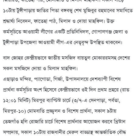
জিয়ারত, ফাতেহা পাঠ, মোনাজাত ও মিলাদ মাহফিল। সকাল সাড়ে
১০টায় টুঙ্গীপাড়ায় জাতির পিতা বঙ্গবন্ধু শেখ মুজিবুর রহমানের সমাধিতে
শ্রদ্ধার্ঘ্য নিবেদন, ফাতেহা পাঠ, মিলাদ ও দোয়া মাহফিল। উক্ত
কর্মসূচিতে আওয়ামী লীগের একটি প্রতিনিধিদল, গোপালগঞ্জ জেলা ও
টুঙ্গীপাড়া উপজেলা আওয়ামী লীগ-এর নেতৃবৃন্দ উপস্থিত থাকবেন।
বাদ জোহর কেন্দ্রীয়ভাবে জাতীয় মসজিদ বায়তুল মোকাররমসহ দেশের
সকল মসজিদে দোয়া ও মিলাদ মাহফিল।
এছাড়াও মন্দির, প্যাগোডা, গির্জা, উপাসনালয়ে দেশব্যাপী বিশেষ
প্রার্থনা কর্মসূচির অংশ হিসেবে কেন্দ্রীয়ভাবে ওই দিন প্রথম প্রহরে (রাত
১২:০১ মিনিট) মিরপুর ব্যাপ্টিস্ট চার্চে (৩/৭-এ সেনপাড়া, পর্বতা,
মিরপুর-১০) মোমবাতি প্রজ্জ্বলন ও বিশেষ প্রার্থনা, সকাল ৯টায়
তেজগাঁও হলি রোজারি চার্চে বিশেষ প্রার্থনার আয়োজন করবে খ্রিস্টান
সম্প্রদায়, সকাল ১০টায় রাজধানীর মেরুল বাড্ডাস্থ আন্তর্জাতিক বৌদ্ধ