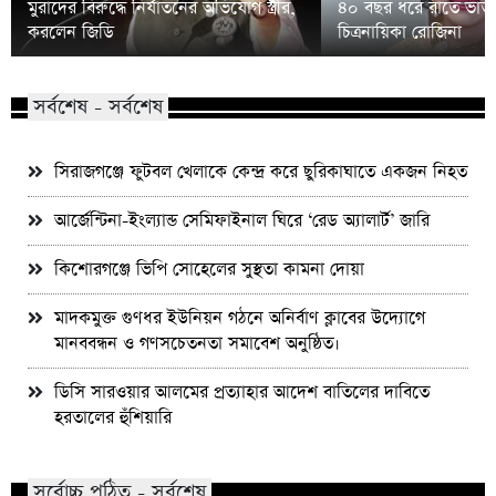
মুরাদের বিরুদ্ধে নির্যাতনের অভিযোগ স্ত্রীর,
৪০ বছর ধরে রাতে ভাত 
করলেন জিডি
চিত্রনায়িকা রোজিনা
সর্বশেষ - সর্বশেষ
সিরাজগঞ্জে ফুটবল খেলাকে কেন্দ্র করে ছুরিকাঘাতে একজন নিহত
আর্জেন্টিনা-ইংল্যান্ড সেমিফাইনাল ঘিরে ‘রেড অ্যালার্ট’ জারি
কিশোরগঞ্জে ভিপি সোহেলের সুস্থতা কামনা দোয়া
মাদকমুক্ত গুণধর ইউনিয়ন গঠনে অনির্বাণ ক্লাবের উদ্যোগে
মানববন্ধন ও গণসচেতনতা সমাবেশ অনুষ্ঠিত।
ডিসি সারওয়ার আলমের প্রত্যাহার আদেশ বাতিলের দাবিতে
হরতালের হুঁশিয়ারি
সর্বোচ্চ পঠিত - সর্বশেষ