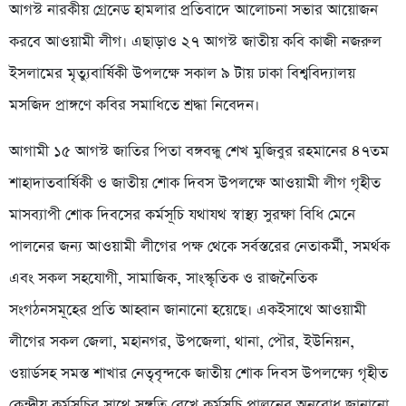
আগস্ট নারকীয় গ্রেনেড হামলার প্রতিবাদে আলোচনা সভার আয়োজন
করবে আওয়ামী লীগ। এছাড়াও ২৭ আগস্ট জাতীয় কবি কাজী নজরুল
ইসলামের মৃত্যুবার্ষিকী উপলক্ষে সকাল ৯ টায় ঢাকা বিশ্ববিদ্যালয়
মসজিদ প্রাঙ্গণে কবির সমাধিতে শ্রদ্ধা নিবেদন।
আগামী ১৫ আগস্ট জাতির পিতা বঙ্গবন্ধু শেখ মুজিবুর রহমানের ৪৭তম
শাহাদাতবার্ষিকী ও জাতীয় শোক দিবস উপলক্ষে আওয়ামী লীগ গৃহীত
মাসব্যাপী শোক দিবসের কর্মসূচি যথাযথ স্বাস্থ্য সুরক্ষা বিধি মেনে
পালনের জন্য আওয়ামী লীগের পক্ষ থেকে সর্বস্তরের নেতাকর্মী, সমর্থক
এবং সকল সহযোগী, সামাজিক, সাংস্কৃতিক ও রাজনৈতিক
সংগঠনসমূহের প্রতি আহ্বান জানানো হয়েছে। একইসাথে আওয়ামী
লীগের সকল জেলা, মহানগর, উপজেলা, থানা, পৌর, ইউনিয়ন,
ওয়ার্ডসহ সমস্ত শাখার নেতৃবৃন্দকে জাতীয় শোক দিবস উপলক্ষ্যে গৃহীত
কেন্দ্রীয় কর্মসূচির সাথে সঙ্গতি রেখে কর্মসূচি পালনের অনুরোধ জানানো