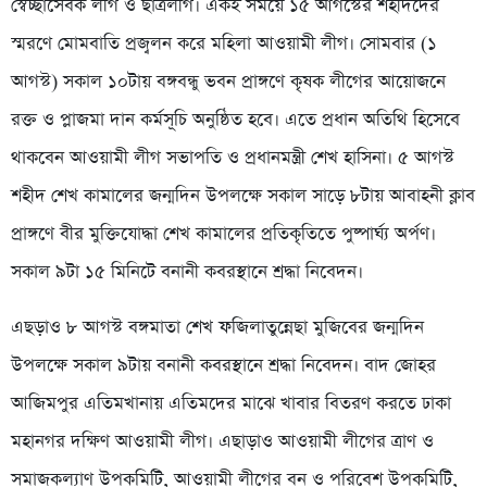
স্বেচ্ছাসেবক লীগ ও ছাত্রলীগ। একই সময়ে ১৫ আগস্টের শহীদদের
স্মরণে মোমবাতি প্রজ্বলন করে মহিলা আওয়ামী লীগ। সোমবার (১
আগস্ট) সকাল ১০টায় বঙ্গবন্ধু ভবন প্রাঙ্গণে কৃষক লীগের আয়োজনে
রক্ত ও প্লাজমা দান কর্মসূচি অনুষ্ঠিত হবে। এতে প্রধান অতিথি হিসেবে
থাকবেন আওয়ামী লীগ সভাপতি ও প্রধানমন্ত্রী শেখ হাসিনা। ৫ আগস্ট
শহীদ শেখ কামালের জন্মদিন উপলক্ষে সকাল সাড়ে ৮টায় আবাহনী ক্লাব
প্রাঙ্গণে বীর মুক্তিযোদ্ধা শেখ কামালের প্রতিকৃতিতে পুষ্পার্ঘ্য অর্পণ।
সকাল ৯টা ১৫ মিনিটে বনানী কবরস্থানে শ্রদ্ধা নিবেদন।
এছড়াও ৮ আগস্ট বঙ্গমাতা শেখ ফজিলাতুন্নেছা মুজিবের জন্মদিন
উপলক্ষে সকাল ৯টায় বনানী কবরস্থানে শ্রদ্ধা নিবেদন। বাদ জোহর
আজিমপুর এতিমখানায় এতিমদের মাঝে খাবার বিতরণ করতে ঢাকা
মহানগর দক্ষিণ আওয়ামী লীগ। এছাড়াও আওয়ামী লীগের ত্রাণ ও
সমাজকল্যাণ উপকমিটি, আওয়ামী লীগের বন ও পরিবেশ উপকমিটি,