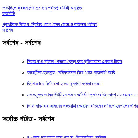
তাড়াইলে কৃষকলীগের ৫০ তম প্রতিষ্ঠাবার্ষিকী অনুষ্ঠিত
রাজনীতি
প্রাথমিকে নিয়োগ: দ্বিতীয় ধাপে যেসব জেলা-উপজেলায় পরীক্ষা
সর্বশেষ
সর্বশেষ - সর্বশেষ
সিরাজগঞ্জে ফুটবল খেলাকে কেন্দ্র করে ছুরিকাঘাতে একজন নিহত
আর্জেন্টিনা-ইংল্যান্ড সেমিফাইনাল ঘিরে ‘রেড অ্যালার্ট’ জারি
কিশোরগঞ্জে ভিপি সোহেলের সুস্থতা কামনা দোয়া
মাদকমুক্ত গুণধর ইউনিয়ন গঠনে অনির্বাণ ক্লাবের উদ্যোগে মানববন্ধন 
ডিসি সারওয়ার আলমের প্রত্যাহার আদেশ বাতিলের দাবিতে হরতালের হুঁশিয়
সর্বোচ্চ পঠিত - সর্বশেষ
৪০ বছর ধরে রাতে ভাত খাই না: চিত্রনায়িকা রোজিনা