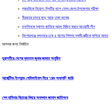
প্রাথমিকে নিয়োগ: দ্বিতীয় ধাপে যেসব জেলা-উপজেলায় পরীক্ষা
নীরবতার চাদরে মুড়ে আছে ঢাকা কলেজ
তফসিলকে স্বাগত জানিয়ে আনন্দ মিছিল করবে আওয়ামী লীগ
কিশোরগঞ্জে বসতঘরে ঢুকে ৪ মাসের শিশুসহ স্বামী-স্ত্রীকে কুপিয়ে আহত
আপনার জন্য নির্বাচিত
তুরাগতীরে দেশের বৃহত্তম জুমার জামাত অনুষ্ঠিত
আর্জেন্টিনা-ইংল্যান্ড সেমিফাইনাল ঘিরে ‘রেড অ্যালার্ট’ জারি
শেখ হাসিনার বিচারের বিষয়ে অবস্থান জানাল জাতিসংঘ