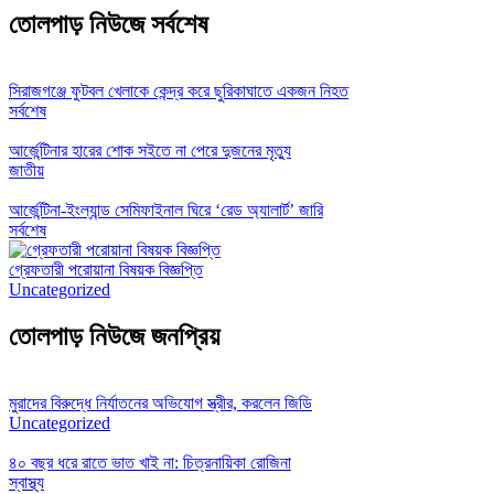
তোলপাড় নিউজে সর্বশেষ
সিরাজগঞ্জে ফুটবল খেলাকে কেন্দ্র করে ছুরিকাঘাতে একজন নিহত
সর্বশেষ
আর্জেন্টিনার হারের শোক সইতে না পেরে দুজনের মৃত্যু
জাতীয়
আর্জেন্টিনা-ইংল্যান্ড সেমিফাইনাল ঘিরে ‘রেড অ্যালার্ট’ জারি
সর্বশেষ
গ্রেফতারী পরোয়ানা বিষয়ক বিজ্ঞপ্তি
Uncategorized
তোলপাড় নিউজে জনপ্রিয়
মুরাদের বিরুদ্ধে নির্যাতনের অভিযোগ স্ত্রীর, করলেন জিডি
Uncategorized
৪০ বছর ধরে রাতে ভাত খাই না: চিত্রনায়িকা রোজিনা
স্বাস্থ্য