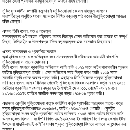
সাবেক জেলা প্রশাসক বীরমুক্তিযোদ্ধা আবদুর রহিম মোল্লা।
মুক্তিযুদ্ধকালীন কম্পানী কমান্ডার বীরমুক্তিযোদ্ধা কে এম মাহবুবুল আলমের
সভাপতিত্বে অনুষ্ঠিত সংবাদ সম্মেলনে লিখিত বক্তব্য পাঠ করেন বীরমুক্তিযোদ্ধা আবদুর
রহিম মোল্লা।
এসময় তিনি বলেন, গত ৫ নভেম্বর
মানববন্ধনসহ গুটি কয়েক পত্রিকায় আমার বিরুদ্ধে যেসব অভিযোগ করা হয়েছে তা সম্পূর্ণ
মিথ্যা, ভিত্তিহীন ও উদ্দেশ্যপ্রণোদিত ষড়যন্ত্রমূলক এবং চরমভাবে মিথ্যাচার।
এসময় মানববন্ধন ও প্রকাশিত সংবাদে
ভূয়া মুক্তিযোদ্ধা বলে অভিযুক্ত করে মানববন্ধনকারী গুটিকয়েক আওয়ামী বাকশালি
মুক্তিযোদ্ধা ও তাদের দোসররা।
তিনি বলেন, সংবাদে প্রকাশিত অভিযোগ আমি নাকি ২০২১ সালে সচিব থাকাকালীন প্রভাব
কাটিয়ে মুক্তিযোদ্ধা হয়েছি। এসব অভিযোগ সবই মিথ্যা কারণ আমি ২০১৬ সালে
সরকারি চাকুরি থেকে অবসর গ্রহণ করি। এছাড়াও তিনি নিজেকে প্রকৃত মুক্তিযোদ্ধা
দাবি করে বলেন, আমার বিসিএস গেজেট: মুক্তিযুদ্ধ বিষয়ক মন্ত্রণালয় কর্তৃক ৭ মে ২০১১
তারিখের প্রকাশিত প্রজ্ঞাপন নম্বর ২২ বৈশাখ/৫ই মে ২০১১, গেজেট নং- ৪৬ বলে
১১/০৯/২০১১ইং তারিখে সাময়িক সনদপত্র নম্বর ১৭১৮২৬ গ্রহণ করি।
এছাড়াও কেন্দ্রীয় মুক্তিযোদ্ধা কমান্ড কাউন্সিল কর্তৃক স্বাক্ষরিত প্রত্যয়ন পত্র:- পত্র
নম্বর মুক্তিসুপা/কিশোরগঞ্জ ৫০৬৬/৮৪, তারিখ:১৭/১০/১৯৮৪ পেয়েছি। কেন্দ্রীয়
মুক্তিযোদ্ধা সংসদ কর্তৃক প্রকাশিত ভোটার তালিকায় ১৯৯৪ সালে ভোটার হিসাবে আমি
অন্তরভূক্ত ছিলাম। সর্বোপরি বিগত ২৮/১২/২০০৫ ইং তারিখে কিশোরগঞ্জ জেলার ইটনা
উপজেলা যাছাই-বাছাই কমিটির সভায় প্রকৃত মুক্তিযোদ্ধা হিসাবে আমাকে অনুমোদন করা
হয়েছে।