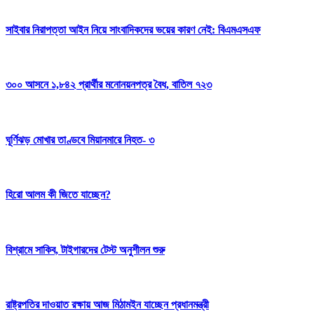
সাইবার নিরাপত্তা আইন নিয়ে সাংবাদিকদের ভয়ের কারণ নেই: বিএমএসএফ
৩০০ আসনে ১,৮৪২ প্রার্থীর মনোনয়নপত্র বৈধ, বাতিল ৭২৩
ঘূর্ণিঝড় মোখার তাণ্ডবে মিয়ানমারে নিহত- ৩
হিরো আলম কী জিতে যাচ্ছেন?
বিশ্রামে সাকিব, টাইগারদের টেস্ট অনুশীলন শুরু
রাষ্ট্রপতির দাওয়াত রক্ষায় আজ মিঠামইন যাচ্ছেন প্রধানমন্ত্রী