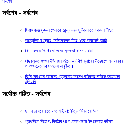
সর্বশেষ
সর্বশেষ - সর্বশেষ
সিরাজগঞ্জে ফুটবল খেলাকে কেন্দ্র করে ছুরিকাঘাতে একজন নিহত
আর্জেন্টিনা-ইংল্যান্ড সেমিফাইনাল ঘিরে ‘রেড অ্যালার্ট’ জারি
কিশোরগঞ্জে ভিপি সোহেলের সুস্থতা কামনা দোয়া
মাদকমুক্ত গুণধর ইউনিয়ন গঠনে অনির্বাণ ক্লাবের উদ্যোগে মানববন্ধন
ও গণসচেতনতা সমাবেশ অনুষ্ঠিত।
ডিসি সারওয়ার আলমের প্রত্যাহার আদেশ বাতিলের দাবিতে হরতালের
হুঁশিয়ারি
সর্বোচ্চ পঠিত - সর্বশেষ
৪০ বছর ধরে রাতে ভাত খাই না: চিত্রনায়িকা রোজিনা
প্রাথমিকে নিয়োগ: দ্বিতীয় ধাপে যেসব জেলা-উপজেলায় পরীক্ষা