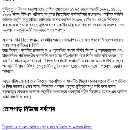
মুক্তিযুদ্ধ বিষযক মন্ত্রণালয়ের চাহিদা মোতাবেক ১৯৭৩ থেকে পরবর্তী ১৯৮৪, ১৯৮৫,
১৯৮৬ সালে বিসিএস পরীক্ষার মাধ্যমে নিয়োজিত কর্মকর্তাদের বাংলাদেশ পাবলিক সার্ভিস
কমিশন কর্তৃক অনুমোদিত তালিকার আমার ক্রমিক নং-৮৩, রেজি নং-১৪২৪ লিপিবদ্ধ
রয়েছে এবং ১৯৮৫ ব্যাচে মুক্তিযোদ্ধা কোটায় চাকুরিতে প্রবেশ সংক্রান্ত জনপ্রশাসন
মন্ত্রণালয় কর্তৃক আমি প্রত্যয়ন পত্র প্রাপ্ত।
এ সময় তিনি কিশোরগঞ্জ-৪ সংসদীয় আসনে বিএনপির মনোনয়ন প্রত্যাশি বলেও জানান
গণমাধ্যম কর্মীদের। তিনি
তার বিরুদ্ধে সংঘটিত মানববন্ধন ও প্রকাশিত সংবাদ সর্বৈই মিথ্যা ও ষড়যন্ত্রমূলক এবং
রাজনৈতিক প্রতিদন্ধীর বাকশালি আচরণের বহিঃপ্রকাশ বলে তিনি অভিযোগ করেন। যা
আদৌও কাম্য হতে পারে না। বিগত স্বৈরাচারী ফ্যাসিস্ট সরকারের আমলে দীর্ঘ ৯ বছরে
ওএসডি ছিলাম। মিথ্যা শেলু মেসিন চুরির মামলা হয়েছে আমার নামে। পমোশন দেয়নি
আমাকে।
আব্দুর রহিম মোল্লা তার বিরুদ্ধে প্রকাশিত ও সংঘটিত মিথ্যা মানববন্ধনের তীব্র প্রতিবাদ
ও নিন্দা জানান। সেই সাথে নিজেকে একজন প্রকৃত মুক্তিযোদ্ধা দাবি করে বলেন,
ষড়যন্ত্রের মাধ্যমে আমাকে বহুদলীয় গণতন্ত্রের প্রবক্তা শহীদ জিয়াউর রহমান এর আর্দশে
আমি রাজনীতি করি।
তোলপাড় নিউজে সর্বশেষ
সিরাজগঞ্জে ফুটবল খেলাকে কেন্দ্র করে ছুরিকাঘাতে একজন নিহত