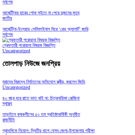
সর্বশেষ
আর্জেন্টিনার হারের শোক সইতে না পেরে দুজনের মৃত্যু
জাতীয়
আর্জেন্টিনা-ইংল্যান্ড সেমিফাইনাল ঘিরে ‘রেড অ্যালার্ট’ জারি
সর্বশেষ
গ্রেফতারী পরোয়ানা বিষয়ক বিজ্ঞপ্তি
Uncategorized
তোলপাড় নিউজে জনপ্রিয়
মুরাদের বিরুদ্ধে নির্যাতনের অভিযোগ স্ত্রীর, করলেন জিডি
Uncategorized
৪০ বছর ধরে রাতে ভাত খাই না: চিত্রনায়িকা রোজিনা
স্বাস্থ্য
তাড়াইলে কৃষকলীগের ৫০ তম প্রতিষ্ঠাবার্ষিকী অনুষ্ঠিত
রাজনীতি
প্রাথমিকে নিয়োগ: দ্বিতীয় ধাপে যেসব জেলা-উপজেলায় পরীক্ষা