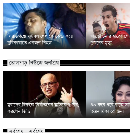
সিরাজগঞ্জে ফুটবল খেলাকে কেন্দ্র করে
আর্জেন্টিনার হারের শো
ছুরিকাঘাতে একজন নিহত
দুজনের মৃত্যু
তোলপাড় নিউজে জনপ্রিয়
মুরাদের বিরুদ্ধে নির্যাতনের অভিযোগ স্ত্রীর,
৪০ বছর ধরে রাতে ভাত 
করলেন জিডি
চিত্রনায়িকা রোজিনা
সর্বশেষ - সর্বশেষ