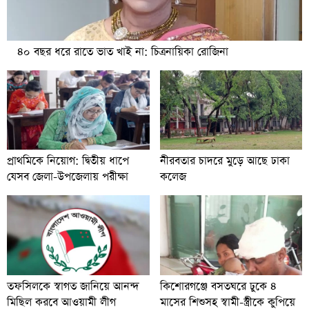
৪০ বছর ধরে রাতে ভাত খাই না: চিত্রনায়িকা রোজিনা
প্রাথমিকে নিয়োগ: দ্বিতীয় ধাপে
নীরবতার চাদরে মুড়ে আছে ঢাকা
যেসব জেলা-উপজেলায় পরীক্ষা
কলেজ
তফসিলকে স্বাগত জানিয়ে আনন্দ
কিশোরগঞ্জে বসতঘরে ঢুকে ৪
মিছিল করবে আওয়ামী লীগ
মাসের শিশুসহ স্বামী-স্ত্রীকে কুপিয়ে