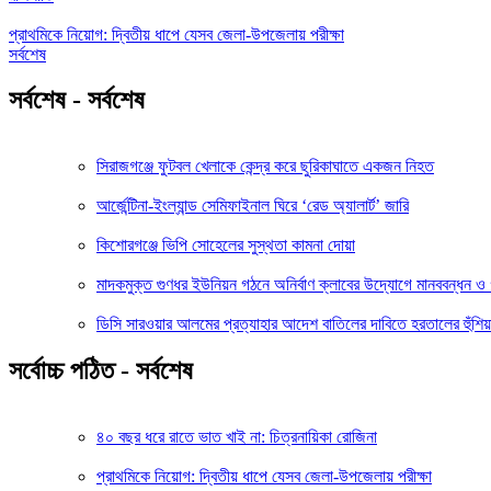
প্রাথমিকে নিয়োগ: দ্বিতীয় ধাপে যেসব জেলা-উপজেলায় পরীক্ষা
সর্বশেষ
সর্বশেষ - সর্বশেষ
সিরাজগঞ্জে ফুটবল খেলাকে কেন্দ্র করে ছুরিকাঘাতে একজন নিহত
আর্জেন্টিনা-ইংল্যান্ড সেমিফাইনাল ঘিরে ‘রেড অ্যালার্ট’ জারি
কিশোরগঞ্জে ভিপি সোহেলের সুস্থতা কামনা দোয়া
মাদকমুক্ত গুণধর ইউনিয়ন গঠনে অনির্বাণ ক্লাবের উদ্যোগে মানববন্ধন 
ডিসি সারওয়ার আলমের প্রত্যাহার আদেশ বাতিলের দাবিতে হরতালের হুঁশিয়
সর্বোচ্চ পঠিত - সর্বশেষ
৪০ বছর ধরে রাতে ভাত খাই না: চিত্রনায়িকা রোজিনা
প্রাথমিকে নিয়োগ: দ্বিতীয় ধাপে যেসব জেলা-উপজেলায় পরীক্ষা