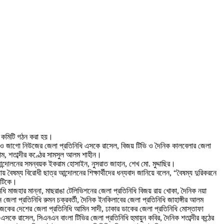
এ কমিটি গঠন করা হয়।
ই ও জাগো নিউজের জেলা প্রতিনিধি এসকে রাসেল, বিজয় টিভি ও দৈনিক কালবেলার জেলা
াম, শতাব্দীর কণ্ঠের সামসুল আলম শাহীন।
আন্দোলনের সমন্বয়ক ইকরাম হোসাইন, নুসরাত জাহান, শেখ মো. মুদ্দাছির।
ৈষম্য বিরোধী ছাত্র আন্দোলনের শিক্ষার্থীদের ধন্যবাদ জানিয়ে বলেন, “বৈষম্য দুরিকরনে
মিটিকে।
ি মাজহার মান্না, মাছরাঙা টেলিভিশনের জেলা প্রতিনিধি বিজয় রায় খোকা, দৈনিক নয়া
জেলা প্রতিনিধি রুমন চক্রবর্তী, দৈনিক ইনকিলাবের জেলা প্রতিনিধি জাহাঙ্গীর আলম
 আজকের দেশের জেলা প্রতিনিধি আমিন সাদী, ঢাকার ডাকের জেলা প্রতিনিধি মোস্তাফা
ে রাসেল, সিএনএন বাংলা টিভির জেলা প্রতিনিধি হুমায়ুন কবির, দৈনিক শতাব্দীর কন্ঠের