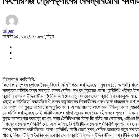
কিশোরগঞ্জ প্রেসক্লাবের বৈষম্যবিরোধী কমিট
tulpar
আগস্ট ১৫, ২০২৪ ১১:০৬ পূর্বাহ্ণ
কিশোরগঞ্জ প্রতিনিধি.
কিশোরগঞ্জ প্রেসক্লাবের বৈষম্যবিরোধী কমিটি গঠন করা হয়েছে। বুধবার (১৪ আগস্ট) রা
সমন্বয়ক কমিটির অন্য সদস্যরা হলেন দৈনিক দেশ রুপান্তরের জেলা প্রতিনিধি শহীদুল 
প্রতিনিধি শরফ উদ্দিন জীবন, দৈনিক আমাদের নতুন সময়ের জেলা প্রতিনিধি ফারুকুজ্জামান
এছাড়াও কমিটিতে বৈষম্যবিরোধী ছাত্র আন্দোলনের শিক্ষার্থীদের পক্ষ থেকে চারজনকে রাখ
এর আগে এক মুক্ত আলোচনা অনুষ্ঠিত হয়। এ আলোচনায় অংশ নেন বিভিন্ন গনমাধ্যমকর্মীগন। স
যে কমিটি করা হয়েছে সেই কমিটি সকলের সাথে সমন্ময় করে বৈষম্যহীন করে তুলবে। এসময় ব
মুক্ত আলোচনায় বক্তব্য রাখেন, সময় টেলিভিশনের স্টাফ রিপোর্টার নূর মোহাম্মদ, এটিএন
দিগন্তের জেলা প্রতিনিধি মো. আল আমিন, বৈশাখী টিভির জেলা প্রতিনিধি সুলতান রায়হান ভ
বাদশা, স্বদেশে প্রতিদিনের জেলা প্রতিনিধি আলী রেজা সুমন, দৈনিক আমাদের নতুন সময়ের
শাওন, বিজয় টিভি ও দৈনিক কালবেলার জেলা প্রতিনিধি শরফ উদ্দিন জীবন, এখন টিভি ও ঢাক