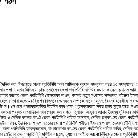
ি গঠন
তে দৈনিক নয়া দিগন্তের জেলা প্রতিনিধি আল আমিনকে প্রধান সমন্বয়ক করে ১৩ সদস্যদের 
ইসলাম পলাশ, এখন টিভির ও ঢাকা মেইলের জেলা প্রতিনিধি মশিউর রহমান কায়েস, চ্যানল আ
, ঢাকার ডাকের জেলা প্রতিনিধি মোস্তাফা শাওন, কালের নতুন সংবাদের সম্পাদক খাইরুল ইসল
া হয়েছে। তারা হলেন- চব্বিশের বিপ্লবের অন্যতম সংগঠক সায়েদ সুমন, বৈষম্যবিরোধী ছাত্র 
েখানে গণমাধ্যমকর্মীরা দীর্ঘদিন বন্ধ থাকা প্রেসক্লাবকে সবার জন্য মুক্ত করে দেওয়ায় ব
ক্তরা প্রকৃত সাংবাদিকবান্ধব প্রেস ক্লাব গড়ে তুলারও আহ্বান জানান বৈষম্য দূরিকরন ক
 নিউজ ও দৈনিক কালের কণ্ঠে জেলা প্রতিনিধি শফিক আদনান, দৈনিক জনকণ্ঠের জেলা প্রতিনিধ
ূইয়া রিপন, দৈনিক দেশ রূপান্তরের জেলা প্রতিনিধি শহীদুল ইসলাম পলাশ, নেক্সাস টেলিভিশন 
 জেলা প্রতিনিধি ফারুকুজ্জামান, বাংলাদেশের কণ্ঠের জেলা প্রতিনিধি শফীক কবির, দৈনিক
া মেইলের জেলা প্রতিনিধি মশিউর কায়েস, চ্যানেল আই ও জাগো নিউজের জেলা প্রতিনিধি এসক