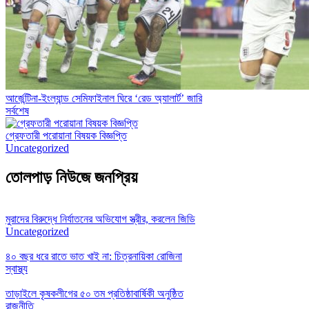
আর্জেন্টিনা-ইংল্যান্ড সেমিফাইনাল ঘিরে ‘রেড অ্যালার্ট’ জারি
সর্বশেষ
গ্রেফতারী পরোয়ানা বিষয়ক বিজ্ঞপ্তি
Uncategorized
তোলপাড় নিউজে জনপ্রিয়
মুরাদের বিরুদ্ধে নির্যাতনের অভিযোগ স্ত্রীর, করলেন জিডি
Uncategorized
৪০ বছর ধরে রাতে ভাত খাই না: চিত্রনায়িকা রোজিনা
স্বাস্থ্য
তাড়াইলে কৃষকলীগের ৫০ তম প্রতিষ্ঠাবার্ষিকী অনুষ্ঠিত
রাজনীতি