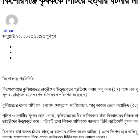
কিশোরগঞ্জে কৃষককে পিটিয়ে হত্যার ঘটনায় ম
tulpar
জানুয়ারি ২২, ২০২৩ ১০:৪৩ পূর্বাহ্ণ
কিশোরগঞ্জ প্রতিনিধি.
কিশোরগঞ্জের কুলিয়ারচরে ছাত্রীদের উত্ত্যক্তের প্রতিবাদ করায় আবু বকর (৫৭) নামে
সুপার মোহাম্মদ রাসেল শেখ ঘটনাস্থল পরিদর্শন করেছেন।
কুলিয়ারচর থানার ওসি মো. গোলাম মোস্তফা জানিয়েছেন, আবু বকরের ছেলে বায়েজিদ (৩০)
পুলিশ ও স্থানীয় সূত্রে জানা গেছে, কুলিয়ারচরের বীর কাশিমনগর উচ্চ বিদ্যালয়ের শিক্ষ
ছাত্রীদের উত্ত্যক্ত করে। ঘটনাটি তারা শিক্ষক হাসিনাকে জানালে তিনি প্রতিবেশী কৃষক আ
রিসাদের বাবা আলম মিয়ার কাছে এ ব্যাপারে নালিশ করেন আনিছা। এতে ক্ষিপ্ত হয়ে অভিযুক
কলেজ হাসপাতালে নিয়ে গেলে কর্তব্যরত চিকিৎসক মৃত ঘোষণা করেন।