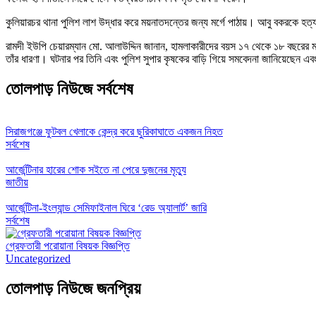
কুলিয়ারচর থানা পুলিশ লাশ উদ্ধার করে ময়নাতদন্তের জন্য মর্গে পাঠায়। আবু বকরকে হত
রামদী ইউপি চেয়ারম্যান মো. আলাউদ্দিন জানান, হামলাকারীদের বয়স ১৭ থেকে ১৮ বছরের ম
তাঁর ধারণা। ঘটনার পর তিনি এবং পুলিশ সুপার কৃষকের বাড়ি গিয়ে সমবেদনা জানিয়েছেন এ
তোলপাড় নিউজে সর্বশেষ
সিরাজগঞ্জে ফুটবল খেলাকে কেন্দ্র করে ছুরিকাঘাতে একজন নিহত
সর্বশেষ
আর্জেন্টিনার হারের শোক সইতে না পেরে দুজনের মৃত্যু
জাতীয়
আর্জেন্টিনা-ইংল্যান্ড সেমিফাইনাল ঘিরে ‘রেড অ্যালার্ট’ জারি
সর্বশেষ
গ্রেফতারী পরোয়ানা বিষয়ক বিজ্ঞপ্তি
Uncategorized
তোলপাড় নিউজে জনপ্রিয়