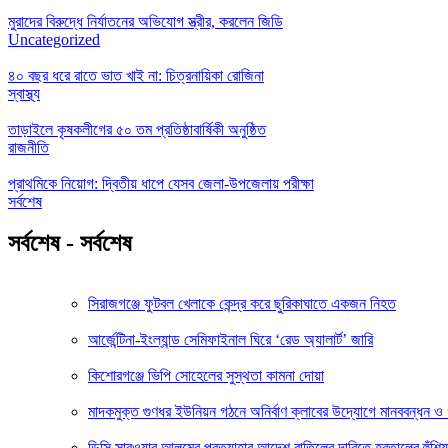
মুরাদের বিরুদ্ধে নির্যাতনের অভিযোগ স্ত্রীর, করলেন জিডি
Uncategorized
৪০ বছর ধরে রাতে ভাত খাই না: চিত্রনায়িকা রোজিনা
স্বাস্থ্য
তাড়াইলে কৃষকলীগের ৫০ তম প্রতিষ্ঠাবার্ষিকী অনুষ্ঠিত
রাজনীতি
প্রাথমিকে নিয়োগ: দ্বিতীয় ধাপে যেসব জেলা-উপজেলায় পরীক্ষা
সর্বশেষ
সর্বশেষ - সর্বশেষ
সিরাজগঞ্জে ফুটবল খেলাকে কেন্দ্র করে ছুরিকাঘাতে একজন নিহত
আর্জেন্টিনা-ইংল্যান্ড সেমিফাইনাল ঘিরে ‘রেড অ্যালার্ট’ জারি
কিশোরগঞ্জে ভিপি সোহেলের সুস্থতা কামনা দোয়া
মাদকমুক্ত গুণধর ইউনিয়ন গঠনে অনির্বাণ ক্লাবের উদ্যোগে মানববন্ধন 
ডিসি সারওয়ার আলমের প্রত্যাহার আদেশ বাতিলের দাবিতে হরতালের হুঁশিয়