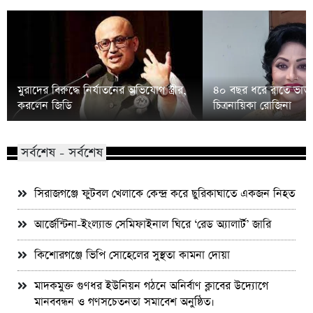
মুরাদের বিরুদ্ধে নির্যাতনের অভিযোগ স্ত্রীর,
৪০ বছর ধরে রাতে ভাত 
করলেন জিডি
চিত্রনায়িকা রোজিনা
সর্বশেষ - সর্বশেষ
সিরাজগঞ্জে ফুটবল খেলাকে কেন্দ্র করে ছুরিকাঘাতে একজন নিহত
আর্জেন্টিনা-ইংল্যান্ড সেমিফাইনাল ঘিরে ‘রেড অ্যালার্ট’ জারি
কিশোরগঞ্জে ভিপি সোহেলের সুস্থতা কামনা দোয়া
মাদকমুক্ত গুণধর ইউনিয়ন গঠনে অনির্বাণ ক্লাবের উদ্যোগে
মানববন্ধন ও গণসচেতনতা সমাবেশ অনুষ্ঠিত।