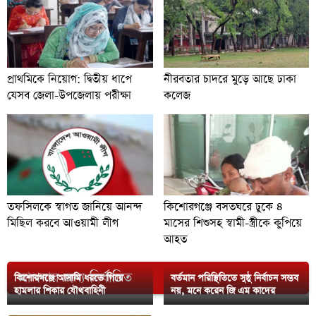
প্রাথমিকে নিয়োগ: দ্বিতীয় ধাপে
নীরবতার চাদরে মুড়ে আছে ঢাকা
যেসব জেলা-উপজেলায় পরীক্ষা
কলেজ
তফসিলকে স্বাগত জানিয়ে আনন্দ
কিশোরগঞ্জে বসতঘরে ঢুকে ৪
মিছিল করবে আওয়ামী লীগ
মাসের শিশুসহ স্বামী-স্ত্রীকে কুপিয়ে
আহত
আপনার জন্য নির্বাচিত
কিশোরগঞ্জে আসামি ধরতে গিয়ে
বর্তমান পরিস্থিতিতে সুষ্ঠু নির্বাচন সম্ভব
হামলার শিকার যৌথবাহিনী
নয়, মনে করেন জি এম কাদের