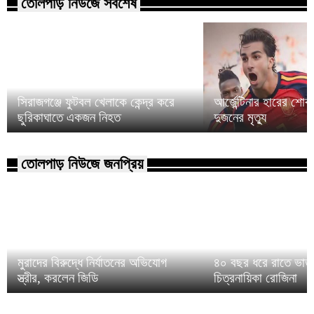
তোলপাড় নিউজে সর্বশেষ
সিরাজগঞ্জে ফুটবল খেলাকে কেন্দ্র করে
আর্জেন্টিনার হারের শো
ছুরিকাঘাতে একজন নিহত
দুজনের মৃত্যু
তোলপাড় নিউজে জনপ্রিয়
মুরাদের বিরুদ্ধে নির্যাতনের অভিযোগ
৪০ বছর ধরে রাতে ভাত 
স্ত্রীর, করলেন জিডি
চিত্রনায়িকা রোজিনা