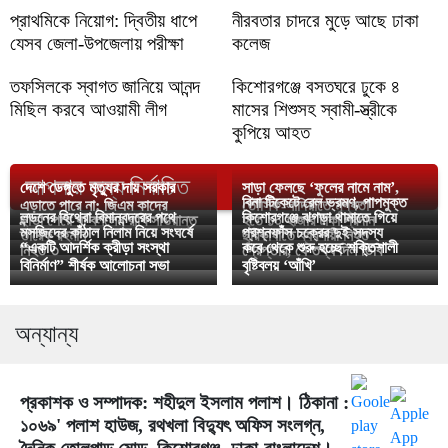
প্রাথমিকে নিয়োগ: দ্বিতীয় ধাপে
নীরবতার চাদরে মুড়ে আছে ঢাকা
যেসব জেলা-উপজেলায় পরীক্ষা
কলেজ
তফসিলকে স্বাগত জানিয়ে আনন্দ
কিশোরগঞ্জে বসতঘরে ঢুকে ৪
মিছিল করবে আওয়ামী লীগ
মাসের শিশুসহ স্বামী-স্ত্রীকে
কুপিয়ে আহত
আপনার জন্য নির্বাচিত
দেশে ডেঙ্গুতে মৃত্যুর দায় সরকার
সাড়া ফেলছে ‘ফুলের নামে নাম’,
বিনা টিকেটে রেল ভ্রমণ, পাপমুক্ত
এড়াতে পারে না: জিএম কাদের
তৌসিফ-সাদিয়াতে মুগ্ধতা
লন্ডনের হিথ্রো বিমানবন্দরের পথে
কিশোরগঞ্জে ঝগড়া থামাতে গিয়ে
ছাড়া পেয়ে যা বললেন রাখি সাওয়ান্ত
হতে ১০ হাজার টাকা প্রদান
মসজিদের কাঁঠাল নিলাম নিয়ে সংঘর্ষে
প্রশ্নফাঁস চক্রের দুই সদস্য
তারেক রহমান
ছুরিকাঘাতে ব্যবসায়ী নিহত
“একটি আদর্শিক ক্রীড়া সংস্থা
কবে থেকে শুরু হচ্ছে শক্তিশালী
নিহত ৩
গ্রেপ্তার, যে তথ্য দিল ডিবি
বিনির্মাণ” শীর্ষক আলোচনা সভা
বৃষ্টিবলয় ‘আঁখি’
অন্যান্য
প্রকাশক ও সম্পাদক: শহীদুল ইসলাম পলাশ। ঠিকানা :
১০৬৯' পলাশ হাউজ, রথখলা বিদ্যুৎ অফিস সংলগ্ন,