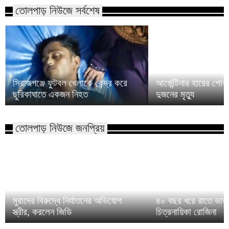
তোলপাড় নিউজে সর্বশেষ
সিরাজগঞ্জে ফুটবল খেলাকে কেন্দ্র করে
আর্জেন্টিনার হারের শো
ছুরিকাঘাতে একজন নিহত
দুজনের মৃত্যু
তোলপাড় নিউজে জনপ্রিয়
মুরাদের বিরুদ্ধে নির্যাতনের অভিযোগ
৪০ বছর ধরে রাতে ভাত 
স্ত্রীর, করলেন জিডি
চিত্রনায়িকা রোজিনা