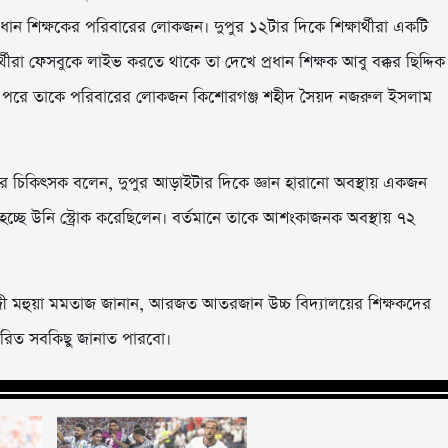
 শিক্ষকের পরিবারের লোকজন। দুপুর ১২টার দিকে শিক্ষার্থীরা একটি
্থীরা ফেসবুকে লাইভ করতে থাকে তা দেখে প্রধান শিক্ষক আবু বক্কর ছিদ্দিক
 যান। পরে তাকে পরিবারের লোকজন কিশোরগঞ্জ শহীদ সৈয়দ নজরুল ইসলাম
চিকিৎসক বলেন, দুপুর আড়াইটার দিকে জ্ঞান হারানো অবস্থায় একজন
হচ্ছে উনি স্ট্রোক করেছিলেন। বর্তমানে তাকে আশংকাজনক অবস্থায় ৭২
কাজী মহুয়া মমতাজ জানান, আরজত আতরজান উচ্চ বিদ্যালয়ের শিক্ষকদের
্তারিত সবকিছু জানাত পারবো।