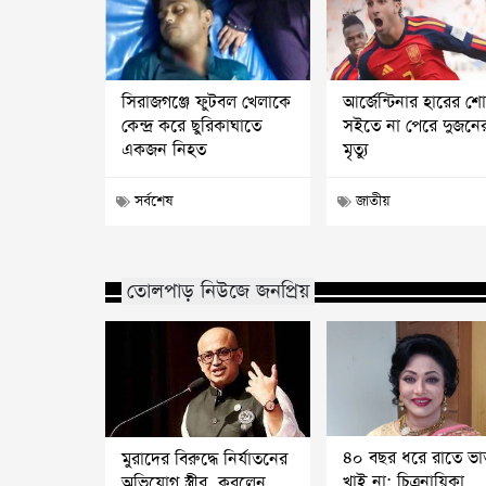
সিরাজগঞ্জে ফুটবল খেলাকে
আর্জেন্টিনার হারের শ
কেন্দ্র করে ছুরিকাঘাতে
সইতে না পেরে দুজনে
একজন নিহত
মৃত্যু
সর্বশেষ
জাতীয়
তোলপাড় নিউজে জনপ্রিয়
৪০ বছর ধরে রাতে ভা
মুরাদের বিরুদ্ধে নির্যাতনের
খাই না: চিত্রনায়িকা
অভিযোগ স্ত্রীর, করলেন