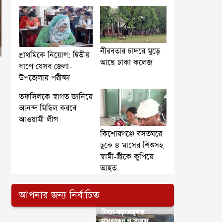
নীরবতার চাদরে মুড়ে
প্রাথমিকে নিয়োগ: দ্বিতীয়
আছে ঢাকা কলেজ
ধাপে যেসব জেলা-
উপজেলায় পরীক্ষা
তফসিলকে স্বাগত জানিয়ে
আনন্দ মিছিল করবে
আওয়ামী লীগ
কিশোরগঞ্জে বসতঘরে
ঢুকে ৪ মাসের শিশুসহ
স্বামী-স্ত্রীকে কুপিয়ে
আহত
আপনার জন্য নির্বাচিত
মিথ্যা-ষড়যন্ত্রমূলক
মানববন্ধন ও সংবাদ