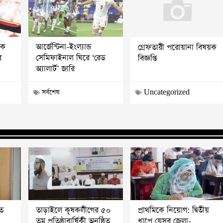
োক
আর্জেন্টিনা-ইংল্যান্ড
গ্রেফতারী পরোয়ানা বিষয়ক
র
সেমিফাইনাল ঘিরে ‘রেড
বিজ্ঞপ্তি
অ্যালার্ট’ জারি
সর্বশেষ
Uncategorized
ত
তাড়াইলে কৃষকলীগের ৫০
প্রাথমিকে নিয়োগ: দ্বিতীয়
তম প্রতিষ্ঠাবার্ষিকী অনুষ্ঠিত
ধাপে যেসব জেলা-