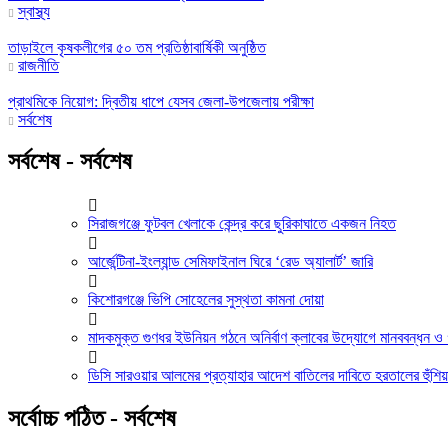
স্বাস্থ্য
তাড়াইলে কৃষকলীগের ৫০ তম প্রতিষ্ঠাবার্ষিকী অনুষ্ঠিত
রাজনীতি
প্রাথমিকে নিয়োগ: দ্বিতীয় ধাপে যেসব জেলা-উপজেলায় পরীক্ষা
সর্বশেষ
সর্বশেষ - সর্বশেষ
সিরাজগঞ্জে ফুটবল খেলাকে কেন্দ্র করে ছুরিকাঘাতে একজন নিহত
আর্জেন্টিনা-ইংল্যান্ড সেমিফাইনাল ঘিরে ‘রেড অ্যালার্ট’ জারি
কিশোরগঞ্জে ভিপি সোহেলের সুস্থতা কামনা দোয়া
মাদকমুক্ত গুণধর ইউনিয়ন গঠনে অনির্বাণ ক্লাবের উদ্যোগে মানববন্ধন 
ডিসি সারওয়ার আলমের প্রত্যাহার আদেশ বাতিলের দাবিতে হরতালের হুঁশিয়
সর্বোচ্চ পঠিত - সর্বশেষ