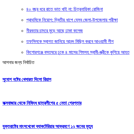
৪০ বছর ধরে রাতে ভাত খাই না: চিত্রনায়িকা রোজিনা
প্রাথমিকে নিয়োগ: দ্বিতীয় ধাপে যেসব জেলা-উপজেলায় পরীক্ষা
নীরবতার চাদরে মুড়ে আছে ঢাকা কলেজ
তফসিলকে স্বাগত জানিয়ে আনন্দ মিছিল করবে আওয়ামী লীগ
কিশোরগঞ্জে বসতঘরে ঢুকে ৪ মাসের শিশুসহ স্বামী-স্ত্রীকে কুপিয়ে আহত
আপনার জন্য নির্বাচিত
সুযোগ নষ্টের খেসারত দিলো রিয়াল
কক্সবাজার থেকে নিষিদ্ধ ছাত্রলীগের ৫ নেতা গ্রেপ্তার
যুক্তরাষ্ট্রে মাংসখেকো ব্যাকটেরিয়ার আক্রমণে ১২ জনের মৃত্যু