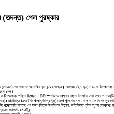
 (তদন্ত) পেল পুরষ্কার
শক (তদন্ত) মোঃ জয়নাল আবেদীন পুরস্কৃত হয়েছেন। সোমবার (২০ জুন) সকালে কিশোরগঞ্জ পুলি
 তুলে দেন।
তা ও বিচক্ষণতার পরিচয় দিচ্ছেন। তিনি স্পর্শকাতর মামলার রহস্য উদঘাটন এবং তথ্য ও প্রয
এম (বার) (অতিরিক্ত ডিআইজি পদোন্নতিপ্রাপ্ত) জেলা পুলিশের পক্ষ থেকে তাকে বিশেষ পুরস্
জি পদোন্নতিপ্রাপ্ত) এর সভাপতিত্বে উপস্থিত ছিলেন, অতিরিক্ত পুলিশ সুপার (অপরাধ) নূর
য কর্মকর্তা-কর্মচারীবৃন্দ।