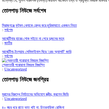
উল্লেখ্য যে, পুলিশ পরিদর্শক (তদন্ত) জয়নাল আবেদীন তথ্য ও প্রযুক্তি বিষয়ক মামলায় অ
তোলপাড় নিউজে সর্বশেষ
সিরাজগঞ্জে ফুটবল খেলাকে কেন্দ্র করে ছুরিকাঘাতে একজন নিহত
সর্বশেষ
আর্জেন্টিনার হারের শোক সইতে না পেরে দুজনের মৃত্যু
জাতীয়
আর্জেন্টিনা-ইংল্যান্ড সেমিফাইনাল ঘিরে ‘রেড অ্যালার্ট’ জারি
সর্বশেষ
গ্রেফতারী পরোয়ানা বিষয়ক বিজ্ঞপ্তি
Uncategorized
তোলপাড় নিউজে জনপ্রিয়
মুরাদের বিরুদ্ধে নির্যাতনের অভিযোগ স্ত্রীর, করলেন জিডি
Uncategorized
৪০ বছর ধরে রাতে ভাত খাই না: চিত্রনায়িকা রোজিনা