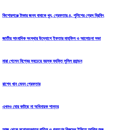
কিশোরগঞ্জে টাকার জন্য বাবাকে খুন, গ্রেফতার-৪, পুলিশের প্রেস ব্রিফিং
জাতীয় সাংবাদিক সংস্থার উদ্যোগে ইফতার মাহফিল ও আলোচনা সভা
মারা গেলেন বিশ্বের সবচেয়ে বয়স্ক ব্যক্তি লুসিল র‍্যান্ডন
রাশেদ খান মেনন গ্রেফতার
এখনও ঘোর কাটছে না অধিনায়ক শান্তর
আজ থেকে মনোনয়নপত্র বাতিল ও গ্রহণের বিরুদ্ধে ইসিতে আপিল শুরু