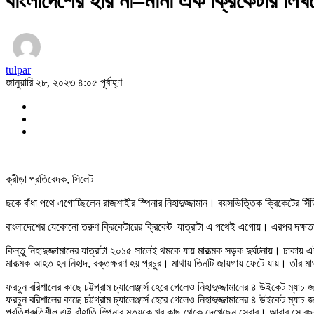
বাংলাদেশের হার না–মানা এক ক্রিকেটার লিখছ
tulpar
জানুয়ারি ২৮, ২০২৩ ৪:০৫ পূর্বাহ্ণ
ক্রীড়া প্রতিবেদক, সিলেট
ছকে বাঁধা পথে এগোচ্ছিলেন রাজশাহীর স্পিনার নিহাদুজ্জামান। বয়সভিত্তিক ক্রিকেটের স
বাংলাদেশের যেকোনো তরুণ ক্রিকেটারের ক্রিকেট–যাত্রাটা এ পথেই এগোয়। এরপর দক্ষতা,
কিন্তু নিহাদুজ্জামানের যাত্রাটা ২০১৫ সালেই থমকে যায় মারাত্মক সড়ক দুর্ঘটনায়। ঢাকায় 
মারাত্মক আহত হন নিহাদ, রক্তক্ষরণ হয় প্রচুর। মাথায় তিনটি জায়গায় ফেটে যায়। তাঁর ম
ফরচুন বরিশালের কাছে চট্টগ্রাম চ্যালেঞ্জার্স হেরে গেলেও নিহাদুজ্জামানের ৪ উইকেট ম্যাচ 
ফরচুন বরিশালের কাছে চট্টগ্রাম চ্যালেঞ্জার্স হেরে গেলেও নিহাদুজ্জামানের ৪ উইকেট ম্যাচ
প্রতিশ্রুতিশীল এই বাঁহাতি স্পিনার মৃত্যুকে খুব কাছ থেকে দেখেছেন সেবার। আবার সে ব