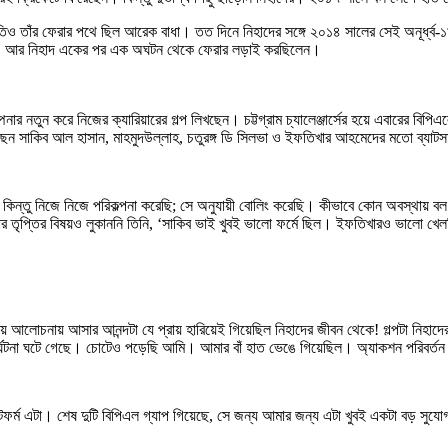
 তাঁর ফেরার পথে ছিল আরেক বাধা। তত দিনে নিহাদের সঙ্গে ২০১৪ সালের সেই অনূর্ধ্ব-১৯
লে। আর নিহাদ একের পর এক অঘটন থেকে ফেরার লড়াই করছিলেন।
নার নতুন করে নিজের ক্যারিয়ারের গল্প লিখছেন। চট্টগ্রাম চ্যালেঞ্জার্সের হয়ে এবারের বি
েছেন সাকিব আল হাসান, মাহমুদউল্লাহ, চতুরঙ্গ ডি সিলভা ও ইফতিখার আহমেদের মতো ব্যা
। কিন্তু নিজে নিজে পরিকল্পনা করেছি; সে অনুযায়ী বোলিং করেছি। কীভাবে কোন অবস্থায় ব
য়ার তৃপ্তির বিষয়ও লুকাননি তিনি, ‘সাকিব ভাই খুবই ভালো ফর্মে ছিল। ইফতিখারও ভালো 
য়ে আলোচনায় আসার আনন্দটা যে প্রায় হারিয়েই গিয়েছিল নিহাদের জীবন থেকে! গল্পটা নিহাদের 
ুর্ঘটনা ঘটে গেছে। চোটেও পড়েছি আমি। আমার বাঁ হাত ভেঙে গিয়েছিল। অ্যাকশন পরিবর্
্যাটফর্ম এটা। শেষ দুটি বিপিএল গ্যাপ গিয়েছে, সে জন্য আমার জন্য এটা খুবই একটা বড় সুয