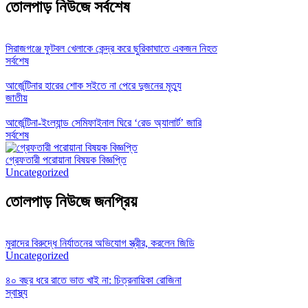
তোলপাড় নিউজে সর্বশেষ
সিরাজগঞ্জে ফুটবল খেলাকে কেন্দ্র করে ছুরিকাঘাতে একজন নিহত
সর্বশেষ
আর্জেন্টিনার হারের শোক সইতে না পেরে দুজনের মৃত্যু
জাতীয়
আর্জেন্টিনা-ইংল্যান্ড সেমিফাইনাল ঘিরে ‘রেড অ্যালার্ট’ জারি
সর্বশেষ
গ্রেফতারী পরোয়ানা বিষয়ক বিজ্ঞপ্তি
Uncategorized
তোলপাড় নিউজে জনপ্রিয়
মুরাদের বিরুদ্ধে নির্যাতনের অভিযোগ স্ত্রীর, করলেন জিডি
Uncategorized
৪০ বছর ধরে রাতে ভাত খাই না: চিত্রনায়িকা রোজিনা
স্বাস্থ্য