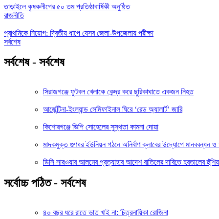
তাড়াইলে কৃষকলীগের ৫০ তম প্রতিষ্ঠাবার্ষিকী অনুষ্ঠিত
রাজনীতি
প্রাথমিকে নিয়োগ: দ্বিতীয় ধাপে যেসব জেলা-উপজেলায় পরীক্ষা
সর্বশেষ
সর্বশেষ - সর্বশেষ
সিরাজগঞ্জে ফুটবল খেলাকে কেন্দ্র করে ছুরিকাঘাতে একজন নিহত
আর্জেন্টিনা-ইংল্যান্ড সেমিফাইনাল ঘিরে ‘রেড অ্যালার্ট’ জারি
কিশোরগঞ্জে ভিপি সোহেলের সুস্থতা কামনা দোয়া
মাদকমুক্ত গুণধর ইউনিয়ন গঠনে অনির্বাণ ক্লাবের উদ্যোগে মানববন্ধন 
ডিসি সারওয়ার আলমের প্রত্যাহার আদেশ বাতিলের দাবিতে হরতালের হুঁশিয়
সর্বোচ্চ পঠিত - সর্বশেষ
৪০ বছর ধরে রাতে ভাত খাই না: চিত্রনায়িকা রোজিনা