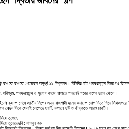
েন ‘দ্বিতীয় জীবনের’ গল্প
িঁড়ি ভাঙতে ভাঙতে খেলেছেন অনূর্ধ্ব-১৯ বিশ্বকাপ। বিসিবির হাই পারফরম্যান্স বিভাগেও ছ
 পরিশ্রম, পারফরম্যান্স ও সুযোগ কাজে লাগাতে পারলেই পরের ধাপের দুয়ার খোলে।
এইচপি ক্যাম্প শেষে জাতীয় লিগের জন্য রাজশাহী দলের ক্যাম্পে যোগ দিতে গিয়ে সিরাজগঞ্জে ন
াথার পেছন দিকে সেলাই লেগেছে ছয়টি, কপালে দুটি ও বাঁ ভ্রুতে আরও চারটি।
জমিয়ে তুলেছে
 জমিয়ে তুলেছেছবি : শামসুল হক
ছরই ক্রিকেটে ফিরেছেন। কিন্তু দুর্ভাগ্য পিছু ছাড়েনি নিহাদের। ২০১৭ সালে বল লেগে হাত 