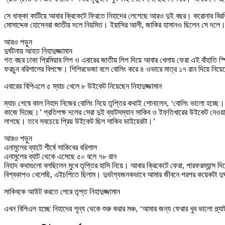
সে ধাক্কা কাটিয়ে আবার ক্রিকেটে ফিরতে নিহাদের লেগেছে আরও দুই বছর। করোনার বিরতিও
মোসাদ্দেক হোসেনরা জাতীয় দলে নিয়মিত। ইয়াসির আলী, জাকির হাসানও ছিলেন সে দ
আরও পড়ুন
দুর্ঘটনায় আহত নিহাদুজ্জামান
গত বছর ঢাকা প্রিমিয়ার লিগ ও এবারের জাতীয় লিগ দিয়ে আবার খেলায় ফেরা এই বাঁহাতি স্পি
ফরচুন বরিশালের বিপক্ষে। শিশিরভেজা বলে বোলিং করে ৪ ওভারে মাত্র ১৭ রান দিয়ে নিয়
এবারের বিপিএলে ৫ ম্যাচ খেলে ৮ উইকেট নিয়েছেন নিহাদুজ্জামান
ম্যাচ শেষে কাল নিহাদ নিজের বোলিং নিয়ে তৃপ্তির কথাই শোনালেন, ‘বোলিং ভালো হচ্ছে
কাজে দিচ্ছে।’ প্রতিপক্ষ দলের সেরা দুই ব্যাটসম্যান সাকিব ও ইফতিখারের উইকেট নেও
লাগছে। তবে সবচেয়ে প্রিয় উইকেট ছিল সাকিব ভাইয়েরটা।’
আরও পড়ুন
এনামুলের ব্যাটে শীর্ষে সাকিবের বরিশাল
এনামুলের ব্যাট থেকে এসেছে ৫০ বলে ৭৮ রান
নিহাদ কথাগুলো বলছিলেন মুখে তৃপ্তির হাসি নিয়ে। আবার ক্রিকেটে ফেরা, পারফরম্যান্স দি
বিশ্বকাপও খেলেছি, এইচপিতে ছিলাম। দুর্ভাগ্যজনকভাবে আমার জীবনে পরপর কয়েকটা দ
সাকিবকে আউট করতে পেরে তৃপ্ত নিহাদুজ্জামান
এখন বিপিএল হচ্ছে নিহাদের শূন্য থেকে শুরু করার মঞ্চ, ‘আমার জন্য ফেরার খুব ভালো প্ল