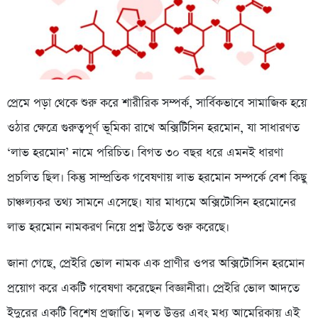
প্রেমে পড়া থেকে শুরু করে শারীরিক সম্পর্ক, সার্বিকভাবে সামাজিক হয়ে
ওঠার ক্ষেত্রে গুরুত্বপূর্ণ ভূমিকা রাখে অক্সিটিসিন হরমোন, যা সাধারণত
‘লাভ হরমোন’ নামে পরিচিত। বিগত ৩০ বছর ধরে এমনই ধারণা
প্রচলিত ছিল। কিন্তু সাম্প্রতিক গবেষণায় লাভ হরমোন সম্পর্কে বেশ কিছু
চাঞ্চল্যকর তথ্য সামনে এসেছে। যার মাধ্যমে অক্সিটোসিন হরমোনের
লাভ হরমোন নামকরণ নিয়ে প্রশ্ন উঠতে শুরু করেছে।
জানা গেছে, প্রেইরি ভোল নামক এক প্রাণীর ওপর অক্সিটোসিন হরমোন
প্রয়োগ করে একটি গবেষণা করেছেন বিজ্ঞানীরা। প্রেইরি ভোল আদতে
ইদুরের একটি বিশেষ প্রজাতি। মূলত উত্তর এবং মধ্য আমেরিকায় এই