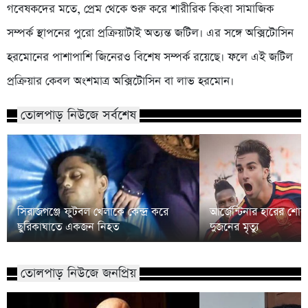
গবেষকদের মতে, প্রেম থেকে শুরু করে শারীরিক কিংবা সামাজিক
সম্পর্ক স্থাপনের পুরো প্রক্রিয়াটাই অত্যন্ত জটিল। এর সঙ্গে অক্সিটোসিন
হরমোনের পাশাপাশি জিনেরও বিশেষ সম্পর্ক রয়েছে। ফলে এই জটিল
প্রক্রিয়ার কেবল অংশমাত্র অক্সিটোসিন বা লাভ হরমোন।
তোলপাড় নিউজে সর্বশেষ
সিরাজগঞ্জে ফুটবল খেলাকে কেন্দ্র করে
আর্জেন্টিনার হারের শো
ছুরিকাঘাতে একজন নিহত
দুজনের মৃত্যু
তোলপাড় নিউজে জনপ্রিয়