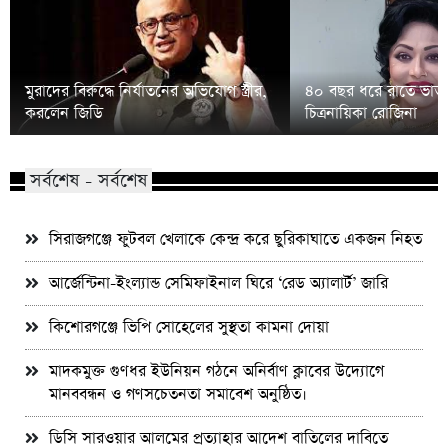
মুরাদের বিরুদ্ধে নির্যাতনের অভিযোগ স্ত্রীর,
৪০ বছর ধরে রাতে ভাত 
করলেন জিডি
চিত্রনায়িকা রোজিনা
সর্বশেষ - সর্বশেষ
সিরাজগঞ্জে ফুটবল খেলাকে কেন্দ্র করে ছুরিকাঘাতে একজন নিহত
আর্জেন্টিনা-ইংল্যান্ড সেমিফাইনাল ঘিরে ‘রেড অ্যালার্ট’ জারি
কিশোরগঞ্জে ভিপি সোহেলের সুস্থতা কামনা দোয়া
মাদকমুক্ত গুণধর ইউনিয়ন গঠনে অনির্বাণ ক্লাবের উদ্যোগে
মানববন্ধন ও গণসচেতনতা সমাবেশ অনুষ্ঠিত।
ডিসি সারওয়ার আলমের প্রত্যাহার আদেশ বাতিলের দাবিতে