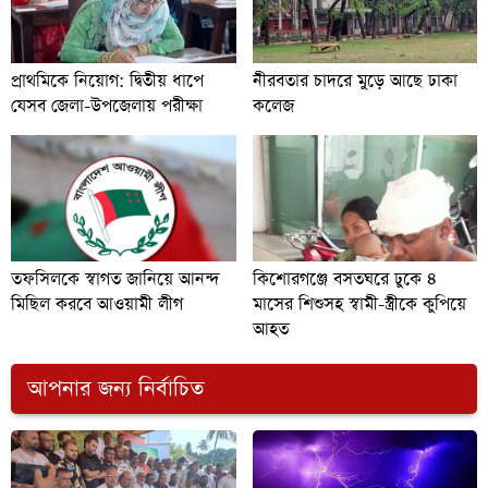
প্রাথমিকে নিয়োগ: দ্বিতীয় ধাপে
নীরবতার চাদরে মুড়ে আছে ঢাকা
যেসব জেলা-উপজেলায় পরীক্ষা
কলেজ
তফসিলকে স্বাগত জানিয়ে আনন্দ
কিশোরগঞ্জে বসতঘরে ঢুকে ৪
মিছিল করবে আওয়ামী লীগ
মাসের শিশুসহ স্বামী-স্ত্রীকে কুপিয়ে
আহত
আপনার জন্য নির্বাচিত