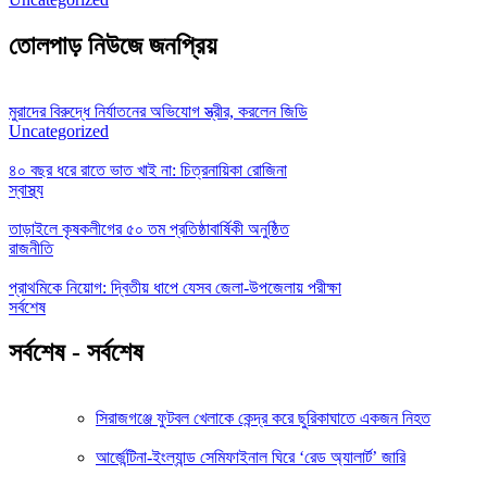
তোলপাড় নিউজে জনপ্রিয়
মুরাদের বিরুদ্ধে নির্যাতনের অভিযোগ স্ত্রীর, করলেন জিডি
Uncategorized
৪০ বছর ধরে রাতে ভাত খাই না: চিত্রনায়িকা রোজিনা
স্বাস্থ্য
তাড়াইলে কৃষকলীগের ৫০ তম প্রতিষ্ঠাবার্ষিকী অনুষ্ঠিত
রাজনীতি
প্রাথমিকে নিয়োগ: দ্বিতীয় ধাপে যেসব জেলা-উপজেলায় পরীক্ষা
সর্বশেষ
সর্বশেষ - সর্বশেষ
সিরাজগঞ্জে ফুটবল খেলাকে কেন্দ্র করে ছুরিকাঘাতে একজন নিহত
আর্জেন্টিনা-ইংল্যান্ড সেমিফাইনাল ঘিরে ‘রেড অ্যালার্ট’ জারি