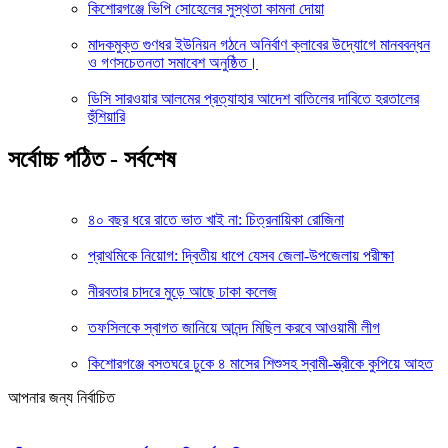
কিশোরগঞ্জে ভিপি সোহেলের সুস্থতা কামনা দোয়া
মাদকমুক্ত গুণধর ইউনিয়ন গঠনে অনির্বাণ ক্লাবের উদ্যোগে মানববন্ধন
ও গণসচেতনতা সমাবেশ অনুষ্ঠিত।
ডিসি সারওয়ার আলমের প্রত্যাহার আদেশ বাতিলের দাবিতে হরতালের
হুঁশিয়ারি
সর্বোচ্চ পঠিত - সর্বশেষ
৪০ বছর ধরে রাতে ভাত খাই না: চিত্রনায়িকা রোজিনা
প্রাথমিকে নিয়োগ: দ্বিতীয় ধাপে যেসব জেলা-উপজেলায় পরীক্ষা
নীরবতার চাদরে মুড়ে আছে ঢাকা কলেজ
তফসিলকে স্বাগত জানিয়ে আনন্দ মিছিল করবে আওয়ামী লীগ
কিশোরগঞ্জে বসতঘরে ঢুকে ৪ মাসের শিশুসহ স্বামী-স্ত্রীকে কুপিয়ে আহত
আপনার জন্য নির্বাচিত