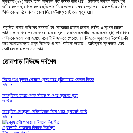
স্বপনের (২৮) বিরোধ চলে আসছিল গত কয়েক বছর ধরে। মঙ্গলবার সকালে বিরোধপূর্ণ
জমির কলাগাছ থেকে কলার ছড়ি পারা নিয়ে তাদের মধ্যে ঝগড়া হয়। এক পর্যায়ে নাসির
উদ্দিনকে দা দিয়ে গলায় কোপ দিলে ঘটনাস্থলেই তার মৃত্যু হয়।
পাকুন্দিয়া থানার অফিসার ইনচার্জ মো. সারোয়ার জাহান জানান, নাসির ও স্বপন চাচাত
ভাই। জমি নিয়ে তাদের মধ্যে বিরোধ ছিল। সকালে কলাগাছ থেকে কলার ছড়ি পারা নিয়ে
নাসিরকে হত্যা করা হয়েছে বলে তিনি জানতে পেরেছেন। নিহতের সুরতহাল রিপোর্ট তৈরি
করে ময়নাতদন্তের জন্য কিশোরগঞ্জ মর্গে পাঠানো হয়েছে। অভিযুক্ত স্বপনকে ধরার
চেষ্টা চলছে বলে জানান তিনি।
তোলপাড় নিউজে সর্বশেষ
সিরাজগঞ্জে ফুটবল খেলাকে কেন্দ্র করে ছুরিকাঘাতে একজন নিহত
সর্বশেষ
আর্জেন্টিনার হারের শোক সইতে না পেরে দুজনের মৃত্যু
জাতীয়
আর্জেন্টিনা-ইংল্যান্ড সেমিফাইনাল ঘিরে ‘রেড অ্যালার্ট’ জারি
সর্বশেষ
গ্রেফতারী পরোয়ানা বিষয়ক বিজ্ঞপ্তি
Uncategorized