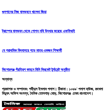
গুলশানের নিজ বাসভবনে খালেদা জিয়া
ট্রাম্পের বাসভবন থেকে গোপন নথি উদ্ধার করেছে এফবিআই
যে প্রাথমিক বিদ্যালয়ে পড়ে মাত্র একজন শিক্ষার্থী
কিশোরগঞ্জ পঁয়ত্রিশ কাহনে মিনি ক্রিকেট টুর্নামেন্ট অনুষ্ঠিত
অন্যান্য
প্রকাশক ও সম্পাদক: শহীদুল ইসলাম পলাশ। ঠিকানা : ১০৬৯' পলাশ হাউজ, রথখলা
বিদ্যুৎ অফিস সংলগ্ন, দৈনিক তোলপাড় মোড়, কিশোরগঞ্জ -ঢাকা-বাংলাদেশ।