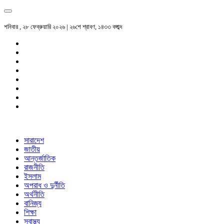
শনিবার , ২৮ ফেব্রুয়ারি ২০২৬ | ২৬শে শ্রাবণ, ১৪৩৩ বঙ্গাব্দ
সারাদেশ
জাতীয়
আন্তর্জাতিক
রাজনীতি
ইসলাম
অপরাধ ও দুর্নীতি
অর্থনীতি
বানিজ্য
শিক্ষা
স্বাস্থ্য