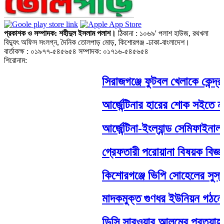
প্রকাশক ও সম্পাদক: শহীদুল ইসলাম পলাশ।
ঠিকানা : ১০৬৯' পলাশ হাউজ, রথখলা
বিদ্যুৎ অফিস সংলগ্ন, দৈনিক তোলপাড় মোড়, কিশোরগঞ্জ -ঢাকা-বাংলাদেশ।
বার্তাকক্ষ : ০১৯৭৭-৫৪৫৬৫৪ সম্পাদক: ০১৭১৬-৫৪৫৬৫৪
শিরোনাম:
সিরাজগঞ্জে ফুটবল খেলাকে কেন্দ্
আর্জেন্টিনার হারের শোক সইতে না 
আর্জেন্টিনা-ইংল্যান্ড সেমিফাইনাল 
গ্রেফতারী পরোয়ানা বিষয়ক বিজ্ঞপ্
কিশোরগঞ্জে ভিপি সোহেলের সুস্থত
মাদকমুক্ত গুণধর ইউনিয়ন গঠনে অ
ডিসি সারওয়ার আলমের প্রত্যাহার