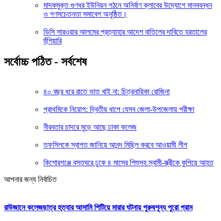
মাদকমুক্ত গুণধর ইউনিয়ন গঠনে অনির্বাণ ক্লাবের উদ্যোগে মানববন্ধন
ও গণসচেতনতা সমাবেশ অনুষ্ঠিত।
ডিসি সারওয়ার আলমের প্রত্যাহার আদেশ বাতিলের দাবিতে হরতালের
হুঁশিয়ারি
সর্বোচ্চ পঠিত - সর্বশেষ
৪০ বছর ধরে রাতে ভাত খাই না: চিত্রনায়িকা রোজিনা
প্রাথমিকে নিয়োগ: দ্বিতীয় ধাপে যেসব জেলা-উপজেলায় পরীক্ষা
নীরবতার চাদরে মুড়ে আছে ঢাকা কলেজ
তফসিলকে স্বাগত জানিয়ে আনন্দ মিছিল করবে আওয়ামী লীগ
কিশোরগঞ্জে বসতঘরে ঢুকে ৪ মাসের শিশুসহ স্বামী-স্ত্রীকে কুপিয়ে আহত
আপনার জন্য নির্বাচিত
রাউজানে কলেজছাত্র হত্যার আসামি পিটিয়ে মারার ঘটনায় পুরুষশূন্য পুরো গ্রাম