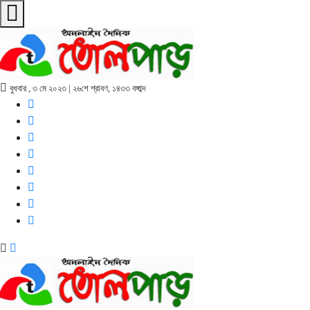
বুধবার , ৩ মে ২০২৩ | ২৬শে শ্রাবণ, ১৪৩৩ বঙ্গাব্দ