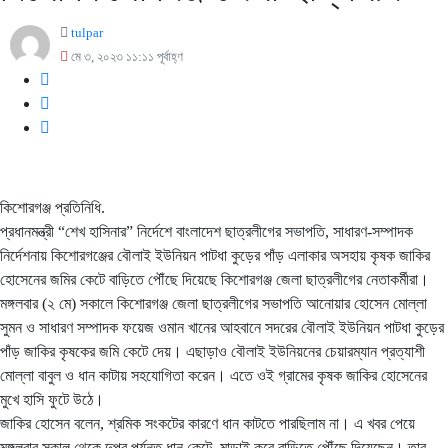
tulpar
মে ৩, ২০২৩ ১১:১১ পূর্বাহ্ণ
কিশোরগঞ্জ প্রতিনিধি.
প্রধানমন্ত্রী “শেখ হাসিনার” নির্দেশে বাংলাদেশ ছাত্রলীগের সভাপতি, সাধারণ-সম্পাদক
নির্দেশনায় কিশোরগঞ্জের বৌলাই ইউনিয়ন পাটধা কুড়ের পাঁড় এলাকার অসহায় কৃষক জাকির
হোসেনের জমির কেটে বাড়িতে পৌঁছে দিয়েছে কিশোরগঞ্জ জেলা ছাত্রলীগের নেতাকর্মীরা।
মঙ্গলবার (২ মে) সকালে কিশোরগঞ্জ জেলা ছাত্রলীগের সভাপতি আনোয়ার হোসেন মোল্লা
সুমন ও সাধারণ সম্পাদক ফয়েজ ওমান খানের আহবানে সদরের বৌলাই ইউনিয়ন পাটধা কুড়ের
পাঁড় জাকির কৃষকের জমি কেটে দেয়। এছাড়াও বৌলাই ইউনিয়নের চেয়ারম্যান প্রত্যাশী
মোল্লা বাবুল ও ধান কাটায় সহযোগিতা করেন। এতে ওই গ্রামের কৃষক জাকির হোসেনের
মুখে হাসি ফুটে উঠে।
জাকির হোসেন বলেন, শ্রমিক সংকটের কারণে ধান কাটতে পারছিলাম না। এ খবর পেয়ে
মঙ্গলবার সকাল থেকে দুপুর পর্যন্ত ধান কেটে, মাড়াই করে বাড়িতে পৌঁছে দিয়েছেন। তার