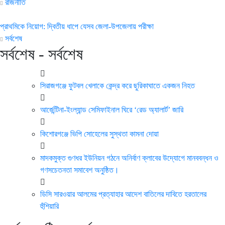
রাজনীতি
প্রাথমিকে নিয়োগ: দ্বিতীয় ধাপে যেসব জেলা-উপজেলায় পরীক্ষা
সর্বশেষ
সর্বশেষ - সর্বশেষ
সিরাজগঞ্জে ফুটবল খেলাকে কেন্দ্র করে ছুরিকাঘাতে একজন নিহত
আর্জেন্টিনা-ইংল্যান্ড সেমিফাইনাল ঘিরে ‘রেড অ্যালার্ট’ জারি
কিশোরগঞ্জে ভিপি সোহেলের সুস্থতা কামনা দোয়া
মাদকমুক্ত গুণধর ইউনিয়ন গঠনে অনির্বাণ ক্লাবের উদ্যোগে মানববন্ধন ও
গণসচেতনতা সমাবেশ অনুষ্ঠিত।
ডিসি সারওয়ার আলমের প্রত্যাহার আদেশ বাতিলের দাবিতে হরতালের
হুঁশিয়ারি