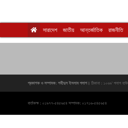
সারাদেশ
জাতীয়
আন্তর্জাতিক
রাজনীতি
প্রকাশক ও সম্পাদক: শহীদুল ইসলাম পলাশ।
ঠিকানা : ১০৬৯' পলাশ হাউ
বার্তাকক্ষ : ০১৯৭৭-৫৪৫৬৫৪ সম্পাদক: ০১৭১৬-৫৪৫৬৫৪