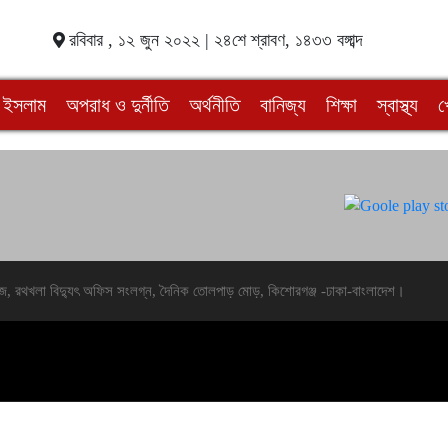
রবিবার , ১২ জুন ২০২২ | ২৪শে শ্রাবণ, ১৪৩৩ বঙ্গাব্দ
ইসলাম
অপরাধ ও দুর্নীতি
অর্থনীতি
বানিজ্য
শিক্ষা
স্বাস্থ্য
খ
জ, রথখলা বিদ্যুৎ অফিস সংলগ্ন, দৈনিক তোলপাড় মোড়, কিশোরগঞ্জ -ঢাকা-বাংলাদেশ।