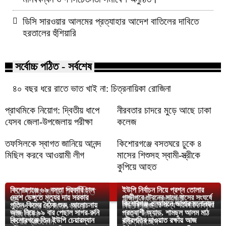
ডিসি সারওয়ার আলমের প্রত্যাহার আদেশ বাতিলের দাবিতে
হরতালের হুঁশিয়ারি
সর্বোচ্চ পঠিত - সর্বশেষ
৪০ বছর ধরে রাতে ভাত খাই না: চিত্রনায়িকা রোজিনা
প্রাথমিকে নিয়োগ: দ্বিতীয় ধাপে
নীরবতার চাদরে মুড়ে আছে ঢাকা
যেসব জেলা-উপজেলায় পরীক্ষা
কলেজ
তফসিলকে স্বাগত জানিয়ে আনন্দ
কিশোরগঞ্জে বসতঘরে ঢুকে ৪
মিছিল করবে আওয়ামী লীগ
মাসের শিশুসহ স্বামী-স্ত্রীকে
কুপিয়ে আহত
আপনার জন্য নির্বাচিত
কিশোরগঞ্জে ৬৯ বস্তা সরকারি চাল
ইউপি নির্বাচন নিয়ে প্রশ্ন তোলার
দেশে ডেঙ্গুতে মৃত্যুর দায় সরকার
গাজীপুরে ট্রেনের সাথে বাসের সংঘর্ষে
জব্দ
সুযোগ নেই : প্রধানমন্ত্রী
কিশোরগঞ্জ-৫ আসনে জাপার মনোনয়ন
পুতিন-কিমের বৈঠক শুরু, আলোচনায়
কিশোরগঞ্জবাসীর জন্য সরকারি চাকরির
এড়াতে পারে না: জিএম কাদের
নিহত বেড়ে ৫
আজ নিয়ে ৯৯ বার পেছাল সাগর-রুনি
প্রত্যাশী অ্যাড. শামছুল আলম মাঠ
অস্ত্র বিক্রি
সুযোগ, পদ ১৩০
কিশোরগঞ্জে তিন ইউপি চেয়ারম্যান
রাষ্ট্রপতির দাওয়াত রক্ষায় আজ
হত্যার প্রতিবেদন
চষে বেড়াচ্ছেন