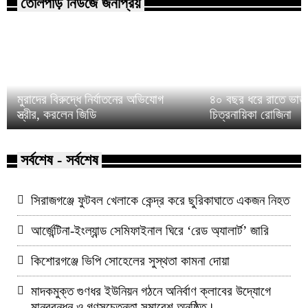
তোলপাড় নিউজে জনপ্রিয়
মুরাদের বিরুদ্ধে নির্যাতনের অভিযোগ
৪০ বছর ধরে রাতে ভাত 
স্ত্রীর, করলেন জিডি
চিত্রনায়িকা রোজিনা
সর্বশেষ - সর্বশেষ
সিরাজগঞ্জে ফুটবল খেলাকে কেন্দ্র করে ছুরিকাঘাতে একজন নিহত
আর্জেন্টিনা-ইংল্যান্ড সেমিফাইনাল ঘিরে ‘রেড অ্যালার্ট’ জারি
কিশোরগঞ্জে ভিপি সোহেলের সুস্থতা কামনা দোয়া
মাদকমুক্ত গুণধর ইউনিয়ন গঠনে অনির্বাণ ক্লাবের উদ্যোগে
মানববন্ধন ও গণসচেতনতা সমাবেশ অনুষ্ঠিত।