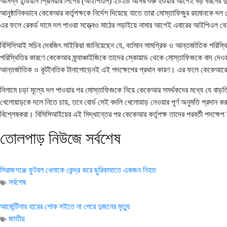
আসন্ন ইন্ডিয়ান প্রিমিয়ার লিগের (আইপিএল) ২০২৬ আসর শুরু হওয়ার আগেই বড় ধরনের দুঃসং
আনুষ্ঠানিকভাবে কেকেআর কর্তৃপক্ষকে নির্দেশ দিয়েছে যাতে তারা মোস্তাফিজুর রহমানকে 
এর ফলে রেকর্ড দামে দল পাওয়া সত্ত্বেও মাঠের লড়াইয়ে নামার আগেই এবারের আইপিএল থে
বিসিসিআই সচিব দেবজিৎ সাইকিয়া জানিয়েছেন যে, বর্তমান সামগ্রিক ও আন্তর্জাতিক পরিস্থ
পরিস্থিতির কারণে কেকেআর ফ্র্যাঞ্চাইজিকে তাদের স্কোয়াড থেকে মোস্তাফিজকে বাদ দেওয়ার 
আন্তর্জাতিক ও কূটনৈতিক টানাপোড়েনই এই পদক্ষেপের প্রধান কারণ। এর ফলে কেকেআরের
নিলামে চড়া মূল্যে দল পাওয়ার পর মোস্তাফিজকে নিয়ে কেকেআর সমর্থকদের মধ্যে যে বাড়
খেলোয়াড়কে দলে নিতে চায়, তবে বোর্ড সেই বদলি খেলোয়াড় নেওয়ার পূর্ণ অনুমতি প্রদান করবে
বিশ্লেষকরা। বিসিসিআইয়ের এই সিদ্ধান্তের পর কেকেআর কর্তৃপক্ষ তাদের পরবর্তী পদক্ষে
তোলপাড় নিউজে সর্বশেষ
সিরাজগঞ্জে ফুটবল খেলাকে কেন্দ্র করে ছুরিকাঘাতে একজন নিহত
সর্বশেষ
আর্জেন্টিনার হারের শোক সইতে না পেরে দুজনের মৃত্যু
জাতীয়