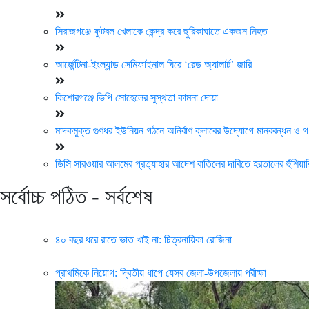
সিরাজগঞ্জে ফুটবল খেলাকে কেন্দ্র করে ছুরিকাঘাতে একজন নিহত
আর্জেন্টিনা-ইংল্যান্ড সেমিফাইনাল ঘিরে ‘রেড অ্যালার্ট’ জারি
কিশোরগঞ্জে ভিপি সোহেলের সুস্থতা কামনা দোয়া
মাদকমুক্ত গুণধর ইউনিয়ন গঠনে অনির্বাণ ক্লাবের উদ্যোগে মানববন্ধন ও
ডিসি সারওয়ার আলমের প্রত্যাহার আদেশ বাতিলের দাবিতে হরতালের হুঁশিয়ার
সর্বোচ্চ পঠিত - সর্বশেষ
৪০ বছর ধরে রাতে ভাত খাই না: চিত্রনায়িকা রোজিনা
প্রাথমিকে নিয়োগ: দ্বিতীয় ধাপে যেসব জেলা-উপজেলায় পরীক্ষা