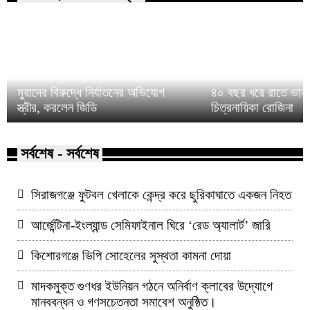
মুরাদের বিরুদ্ধে নির্যাতনের অভিযোগ
৪০ বছর ধরে রাতে ভাত 
স্ত্রীর, করলেন জিডি
চিত্রনায়িকা রোজিনা
সর্বশেষ - সর্বশেষ
সিরাজগঞ্জে ফুটবল খেলাকে কেন্দ্র করে ছুরিকাঘাতে একজন নিহত
আর্জেন্টিনা-ইংল্যান্ড সেমিফাইনাল ঘিরে ‘রেড অ্যালার্ট’ জারি
কিশোরগঞ্জে ভিপি সোহেলের সুস্থতা কামনা দোয়া
মাদকমুক্ত গুণধর ইউনিয়ন গঠনে অনির্বাণ ক্লাবের উদ্যোগে
মানববন্ধন ও গণসচেতনতা সমাবেশ অনুষ্ঠিত।