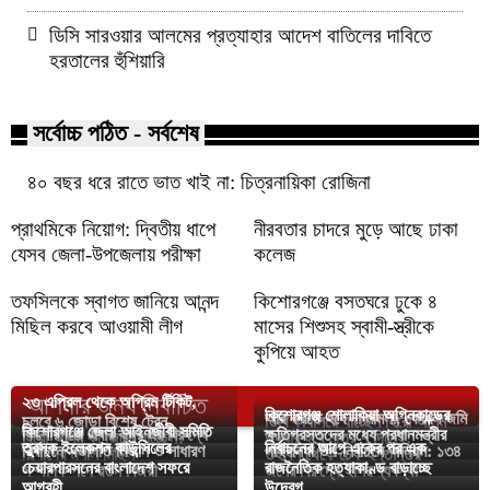
ডিসি সারওয়ার আলমের প্রত্যাহার আদেশ বাতিলের দাবিতে
হরতালের হুঁশিয়ারি
সর্বোচ্চ পঠিত - সর্বশেষ
৪০ বছর ধরে রাতে ভাত খাই না: চিত্রনায়িকা রোজিনা
প্রাথমিকে নিয়োগ: দ্বিতীয় ধাপে
নীরবতার চাদরে মুড়ে আছে ঢাকা
যেসব জেলা-উপজেলায় পরীক্ষা
কলেজ
তফসিলকে স্বাগত জানিয়ে আনন্দ
কিশোরগঞ্জে বসতঘরে ঢুকে ৪
মিছিল করবে আওয়ামী লীগ
মাসের শিশুসহ স্বামী-স্ত্রীকে
কুপিয়ে আহত
আপনার জন্য নির্বাচিত
২৩ এপ্রিল থেকে অগ্রিম টিকিট,
কিশোরগঞ্জ শোলাকিয়া অগ্নিকান্ডের
আর করতে হবে না মামলা, বেদখল জমি
চলবে ৬ জোড়া বিশেষ ট্রেন
ডিবি কার্যালয়ে যাচ্ছেন হিরো আলম
কিশোরগঞ্জে জেলা আইনজীবী সমিতি
কিশোরগঞ্জে এবার ঝুমুর এর বিরুদ্ধে
ক্ষতিগ্রস্তদের মধ্যে প্রধানমন্ত্রীর
হিরো আলম কী জিতে যাচ্ছেন?
উদ্ধার হবে মাত্র ৭ দিনেই!
তুরস্ক ইলেকশন কাউন্সিলের
নির্বাচনের আগে একের পর এক
নির্বাচনে সভাপতি মিজান ও সাধারণ
গাইবান্ধা উপ-নির্বাচনে অনিয়ম: ১৩৪
শিল্পীদের মশাল মিছিল
তহবিল থেকে চেক হস্তান্তর
চেয়ারপারসনের বাংলাদেশ সফরে
রাজনৈতিক হত্যাকাণ্ড বাড়াচ্ছে
সম্পাদক পদে রতন বিজয়ী
জনের বিরুদ্ধে ইসির ব্যবস্থা
আগ্রহী
উদ্বেগ