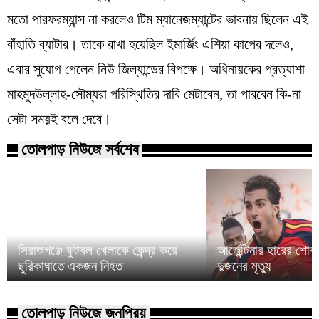
মতো পারফরম্যান্স না করলেও টিম ম্যানেজম্যান্টের ভাবনায় ছিলেন এই
বাঁহাতি ব্যাটার। তাকে রাখা হয়েছিল ইমার্জিং এশিয়া কাপের দলেও,
এবার সুযোগ পেলেন নিউ জিল্যান্ডের বিপক্ষে। অধিনায়কের প্রত্যাশা
মাহমুদউল্লাহ-সৌম্যরা পরিস্থিতির দাবি মেটাবেন, তা পারবেন কি-না
সেটা সময়ই বলে দেবে।
তোলপাড় নিউজে সর্বশেষ
সিরাজগঞ্জে ফুটবল খেলাকে কেন্দ্র করে
আর্জেন্টিনার হারের শো
ছুরিকাঘাতে একজন নিহত
দুজনের মৃত্যু
তোলপাড় নিউজে জনপ্রিয়