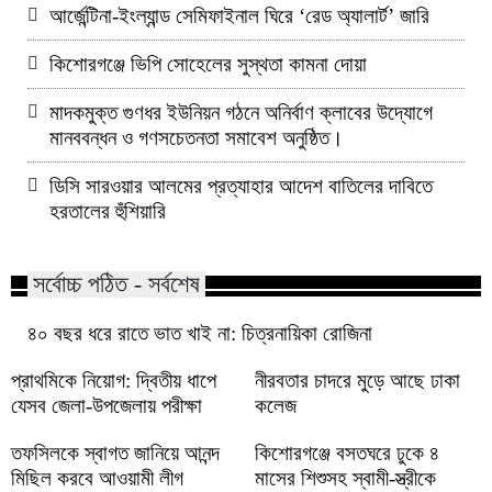
আর্জেন্টিনা-ইংল্যান্ড সেমিফাইনাল ঘিরে ‘রেড অ্যালার্ট’ জারি
কিশোরগঞ্জে ভিপি সোহেলের সুস্থতা কামনা দোয়া
মাদকমুক্ত গুণধর ইউনিয়ন গঠনে অনির্বাণ ক্লাবের উদ্যোগে
মানববন্ধন ও গণসচেতনতা সমাবেশ অনুষ্ঠিত।
ডিসি সারওয়ার আলমের প্রত্যাহার আদেশ বাতিলের দাবিতে
হরতালের হুঁশিয়ারি
সর্বোচ্চ পঠিত - সর্বশেষ
৪০ বছর ধরে রাতে ভাত খাই না: চিত্রনায়িকা রোজিনা
প্রাথমিকে নিয়োগ: দ্বিতীয় ধাপে
নীরবতার চাদরে মুড়ে আছে ঢাকা
যেসব জেলা-উপজেলায় পরীক্ষা
কলেজ
তফসিলকে স্বাগত জানিয়ে আনন্দ
কিশোরগঞ্জে বসতঘরে ঢুকে ৪
মিছিল করবে আওয়ামী লীগ
মাসের শিশুসহ স্বামী-স্ত্রীকে