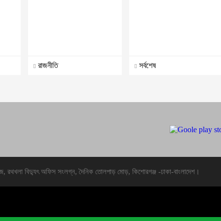
রাজনীতি
সর্বশেষ
জ, রথখলা বিদ্যুৎ অফিস সংলগ্ন, দৈনিক তোলপাড় মোড়, কিশোরগঞ্জ -ঢাকা-বাংলাদেশ।