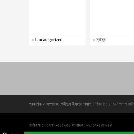
Uncategorized
স্বাস্থ্য
প্রকাশক ও সম্পাদক: শহীদুল ইসলাম পলাশ।
ঠিকানা : ১০৬৯' পলাশ হাউ
বার্তাকক্ষ : ০১৯৭৭-৫৪৫৬৫৪ সম্পাদক: ০১৭১৬-৫৪৫৬৫৪