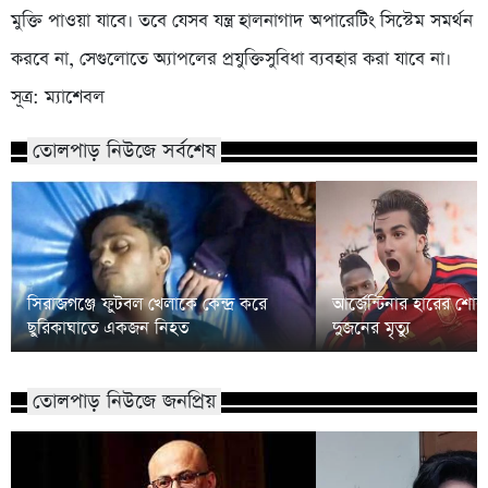
মুক্তি পাওয়া যাবে। তবে যেসব যন্ত্র হালনাগাদ অপারেটিং সিস্টেম সমর্থন
করবে না, সেগুলোতে অ্যাপলের প্রযুক্তিসুবিধা ব্যবহার করা যাবে না।
সূত্র: ম্যাশেবল
তোলপাড় নিউজে সর্বশেষ
সিরাজগঞ্জে ফুটবল খেলাকে কেন্দ্র করে
আর্জেন্টিনার হারের শো
ছুরিকাঘাতে একজন নিহত
দুজনের মৃত্যু
তোলপাড় নিউজে জনপ্রিয়