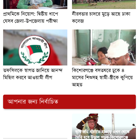
প্রাথমিকে নিয়োগ: দ্বিতীয় ধাপে
নীরবতার চাদরে মুড়ে আছে ঢাকা
যেসব জেলা-উপজেলায় পরীক্ষা
কলেজ
তফসিলকে স্বাগত জানিয়ে আনন্দ
কিশোরগঞ্জে বসতঘরে ঢুকে ৪
মিছিল করবে আওয়ামী লীগ
মাসের শিশুসহ স্বামী-স্ত্রীকে কুপিয়ে
আহত
আপনার জন্য নির্বাচিত
কৃষি জমি বাঁচাতে হাওড়ে এখন থেকে
তৈরি হবে উড়াল সড়ক-কিশোরগঞ্জে