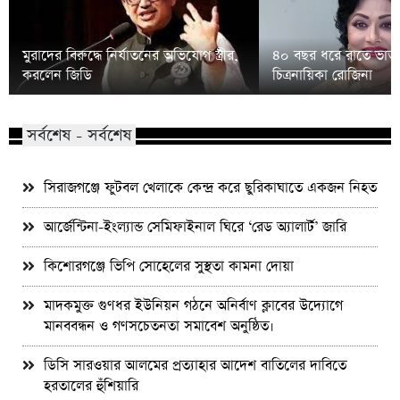
মুরাদের বিরুদ্ধে নির্যাতনের অভিযোগ স্ত্রীর,
৪০ বছর ধরে রাতে ভাত 
করলেন জিডি
চিত্রনায়িকা রোজিনা
সর্বশেষ - সর্বশেষ
সিরাজগঞ্জে ফুটবল খেলাকে কেন্দ্র করে ছুরিকাঘাতে একজন নিহত
আর্জেন্টিনা-ইংল্যান্ড সেমিফাইনাল ঘিরে ‘রেড অ্যালার্ট’ জারি
কিশোরগঞ্জে ভিপি সোহেলের সুস্থতা কামনা দোয়া
মাদকমুক্ত গুণধর ইউনিয়ন গঠনে অনির্বাণ ক্লাবের উদ্যোগে
মানববন্ধন ও গণসচেতনতা সমাবেশ অনুষ্ঠিত।
ডিসি সারওয়ার আলমের প্রত্যাহার আদেশ বাতিলের দাবিতে
হরতালের হুঁশিয়ারি