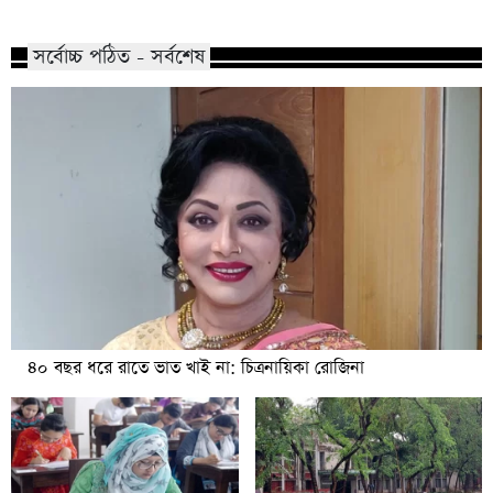
সর্বোচ্চ পঠিত - সর্বশেষ
৪০ বছর ধরে রাতে ভাত খাই না: চিত্রনায়িকা রোজিনা