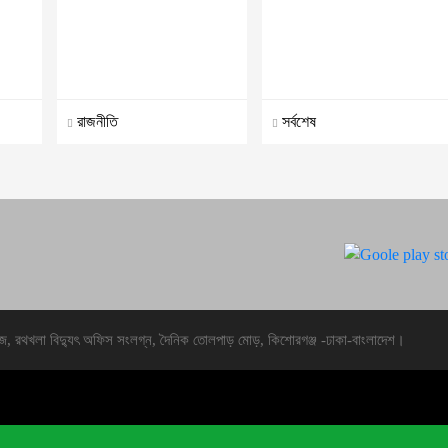
রাজনীতি
সর্বশেষ
জ, রথখলা বিদ্যুৎ অফিস সংলগ্ন, দৈনিক তোলপাড় মোড়, কিশোরগঞ্জ -ঢাকা-বাংলাদেশ।