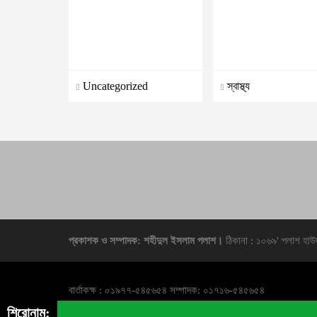
Uncategorized
স্বাস্থ্য
প্রকাশক ও সম্পাদক: শহীদুল ইসলাম পলাশ।
ঠিকানা : ১০৬৯' পলাশ হাউ
বার্তাকক্ষ : ০১৯৭৭-৫৪৫৬৫৪ সম্পাদক: ০১৭১৬-৫৪৫৬৫৪
শিরোনাম: