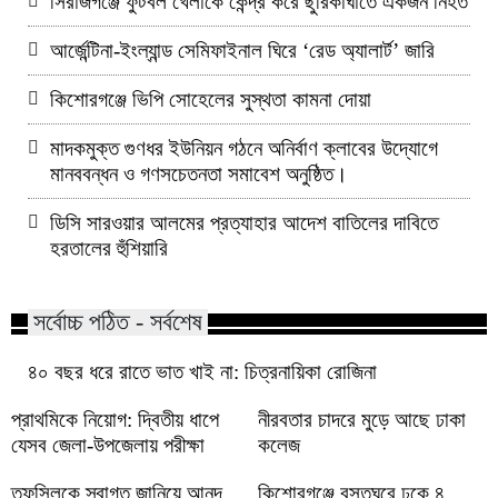
সিরাজগঞ্জে ফুটবল খেলাকে কেন্দ্র করে ছুরিকাঘাতে একজন নিহত
আর্জেন্টিনা-ইংল্যান্ড সেমিফাইনাল ঘিরে ‘রেড অ্যালার্ট’ জারি
কিশোরগঞ্জে ভিপি সোহেলের সুস্থতা কামনা দোয়া
মাদকমুক্ত গুণধর ইউনিয়ন গঠনে অনির্বাণ ক্লাবের উদ্যোগে
মানববন্ধন ও গণসচেতনতা সমাবেশ অনুষ্ঠিত।
ডিসি সারওয়ার আলমের প্রত্যাহার আদেশ বাতিলের দাবিতে
হরতালের হুঁশিয়ারি
সর্বোচ্চ পঠিত - সর্বশেষ
৪০ বছর ধরে রাতে ভাত খাই না: চিত্রনায়িকা রোজিনা
প্রাথমিকে নিয়োগ: দ্বিতীয় ধাপে
নীরবতার চাদরে মুড়ে আছে ঢাকা
যেসব জেলা-উপজেলায় পরীক্ষা
কলেজ
তফসিলকে স্বাগত জানিয়ে আনন্দ
কিশোরগঞ্জে বসতঘরে ঢুকে ৪