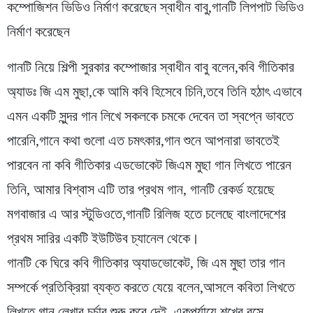
কম্পোজিশন ভিডিও নির্মাণ করেছেন স্বাধীন বাবু,গানটি লিপপাট ভিডিও
নির্মাণ করেছেন
গানটি নিয়ে শিল্পী সুরকার কম্পোজার স্বাধীন বাবু বলেন,কবি গীতিকার
অ্যাডঃ জি এম মুছা,কে আমি কবি হিসেবে চিনি,তবে তিনি হঠাৎ এভাবে
এমন একটি সুন্দর গান লিখে সকলকে চমকে দেবেন তা স্বপ্নে ভাবতে
পারেনি,গানে কথা গুলো এত চমৎকার,গান শুনে আপনারা ভাবতেই
পারবেন না কবি গীতিকার এডভোকেট জিএম মুছা গান লিখতে পারেন
তিনি, আমার বিশ্বাস এটি তার প্রথম গান, গানটি রেকর্ড হয়েছে
মগবাজার এ আর স্টুডিওতে,গানটি রিলিজ হতে চলেছে বাংলাদেশের
প্রথম সারির একটি ইউটিউব চ্যানেল থেকে।
গানটি কে ঘিরে কবি গীতিকার অ্যাডভোকেট, জি এম মুছা তার গান
সম্পর্কে প্রতিক্রিয়া ব্যক্ত করতে যেয়ে বলেন,আসলে কবিতা লিখতে
লিখতে গান লেখার চর্চার শুরু করে দেই, একপর্যায়ে শখের বসে