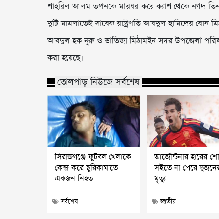
শাহরিল আলম তপনকে মারধর করে ক্যাশ থেকে নগদ তিন 
দুটি মামলাতেই সাবেক রাষ্ট্রপতি আবদুল হামিদের বোন 
আবদুল হক নূরু ও ভাতিজা মিঠামইন সদর উপজেলা পরিষদ
করা হয়েছে।
তোলপাড় নিউজে সর্বশেষ
সিরাজগঞ্জে ফুটবল খেলাকে
আর্জেন্টিনার হারের শ
কেন্দ্র করে ছুরিকাঘাতে
সইতে না পেরে দুজনে
একজন নিহত
মৃত্যু
সর্বশেষ
জাতীয়