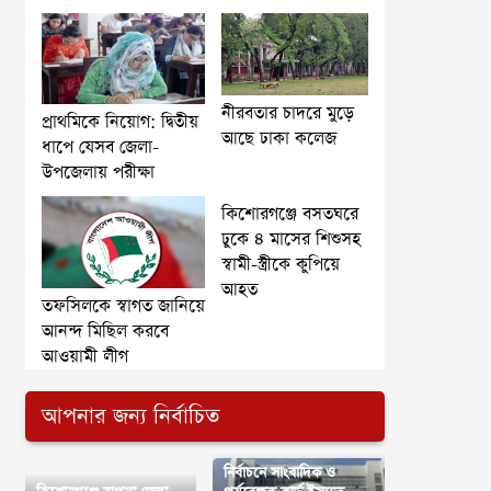
নীরবতার চাদরে মুড়ে
প্রাথমিকে নিয়োগ: দ্বিতীয়
আছে ঢাকা কলেজ
ধাপে যেসব জেলা-
উপজেলায় পরীক্ষা
কিশোরগঞ্জে বসতঘরে
ঢুকে ৪ মাসের শিশুসহ
স্বামী-স্ত্রীকে কুপিয়ে
আহত
তফসিলকে স্বাগত জানিয়ে
আনন্দ মিছিল করবে
আওয়ামী লীগ
আপনার জন্য নির্বাচিত
নির্বাচনে সাংবাদিক ও