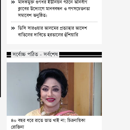
মাদকমুক্ত গুণধর ইউনিয়ন গঠনে অনির্বাণ
ক্লাবের উদ্যোগে মানববন্ধন ও গণসচেতনতা
সমাবেশ অনুষ্ঠিত।
ডিসি সারওয়ার আলমের প্রত্যাহার আদেশ
বাতিলের দাবিতে হরতালের হুঁশিয়ারি
সর্বোচ্চ পঠিত - সর্বশেষ
৪০ বছর ধরে রাতে ভাত খাই না: চিত্রনায়িকা
রোজিনা