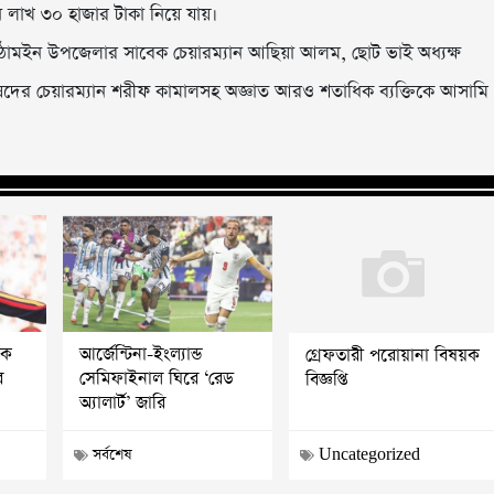
লাখ ৩০ হাজার টাকা নিয়ে যায়।
মিঠামইন উপজেলার সাবেক চেয়ারম্যান আছিয়া আলম, ছোট ভাই অধ্যক্ষ
ের চেয়ারম্যান শরীফ কামালসহ অজ্ঞাত আরও শতাধিক ব্যক্তিকে আসামি
োক
আর্জেন্টিনা-ইংল্যান্ড
গ্রেফতারী পরোয়ানা বিষয়ক
র
সেমিফাইনাল ঘিরে ‘রেড
বিজ্ঞপ্তি
অ্যালার্ট’ জারি
সর্বশেষ
Uncategorized