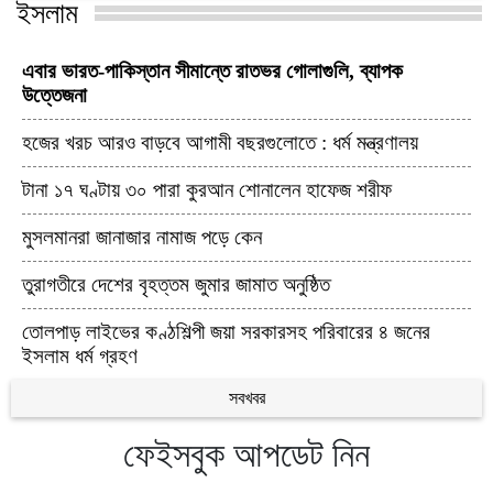
ইসলাম
এবার ভারত-পাকিস্তান সীমান্তে রাতভর গোলাগুলি, ব্যাপক
উত্তেজনা
হজের খরচ আরও বাড়বে আগামী বছরগুলোতে : ধর্ম মন্ত্রণালয়
টানা ১৭ ঘণ্টায় ৩০ পারা কুরআন শোনালেন হাফেজ শরীফ
মুসলমানরা জানাজার নামাজ পড়ে কেন
তুরাগতীরে দেশের বৃহত্তম জুমার জামাত অনুষ্ঠিত
তোলপাড় লাইভের কণ্ঠশিল্পী জয়া সরকারসহ পরিবারের ৪ জনের
ইসলাম ধর্ম গ্রহণ
সবখবর
ফেইসবুক আপডেট নিন