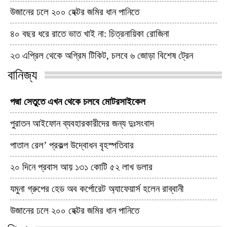
উজানের ঢলে ২০০ হেক্টর জমির ধান পানিতে
৪০ বছর ধরে রাতে ভাত খাই না: চিত্রনায়িকা রোজিনা
২৩ এপ্রিল থেকে অগ্রিম টিকিট, চলবে ৬ জোড়া বিশেষ ট্রেন
বানিজ্য
পদ্মা সেতুতে এখন থেকে চলবে মোটরসাইকেল
পুরাতন আইফোন ব্যবহারকারীদের জন্য দুঃসংবাদ
পাতাল রেল’ প্রকল্প উদ্বোধন বৃহস্পতিবার
২০ দিনে প্রবাস আয় ১৩১ কোটি ৫২ লাখ ডলার
যমুনা গ্রুপের হেড অব কর্পোরেট অ্যাফেয়ার্স হলেন রাব্বানী
উজানের ঢলে ২০০ হেক্টর জমির ধান পানিতে