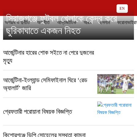
EN
সিরাজগঞ্জে ফুটবল খেলাকে কেন্দ্র করে
অপরাধ ও দুর্নীতি
অর্থনীতি
আন্তর্জাতিক
আরও
ইসলাম
করোনাভাইরা
ছুরিকাঘাতে একজন নিহত
আর্জেন্টিনার হারের শোক সইতে না পেরে দুজনের
মৃত্যু
আর্জেন্টিনা-ইংল্যান্ড সেমিফাইনাল ঘিরে ‘রেড
অ্যালার্ট’ জারি
গ্রেফতারী পরোয়ানা বিষয়ক বিজ্ঞপ্তি
কিশোরগঞ্জে ভিপি সোহেলের সুস্থতা কামনা