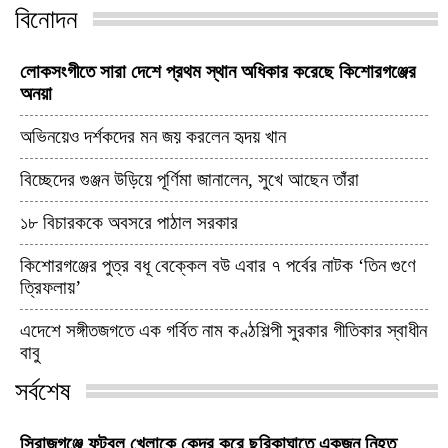
বিনোদন
লোকসংগীতে সারা দেশে প্রথম স্থান অধিকার করেছে কিশোরগঞ্জের
অনয়া
অভিনয়েও দর্শকদের মন জয় করলেন হৃদয় খান
বিচ্ছেদের গুঞ্জন উড়িয়ে পূর্ণিমা জানালেন, সুখে আছেন তাঁরা
১৮ বিচারককে অবসরে পাঠাল সরকার
কিশোরগঞ্জের পুত্র বধূ বেক্কেল বউ এবার ৭ পর্বের নাটক ‘তিন গুণে
ত্রিফলায়’
এদেশে সঙ্গীতজগতে এক গর্বিত নাম কণ্ঠশিল্পী সুরকার গীতিকার স্বাধীন
বাবু
সর্বশেষ
সিরাজগঞ্জে ফুটবল খেলাকে কেন্দ্র করে ছুরিকাঘাতে একজন নিহত