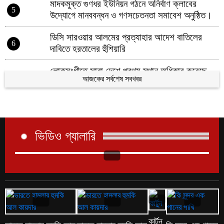
মাদকমুক্ত গুণধর ইউনিয়ন গঠনে অনির্বাণ ক্লাবের
5
উদ্যোগে মানববন্ধন ও গণসচেতনতা সমাবেশ অনুষ্ঠিত।
ডিসি সারওয়ার আলমের প্রত্যাহার আদেশ বাতিলের
6
দাবিতে হরতালের হুঁশিয়ারি
লোকসংগীতে সারা দেশে প্রথম স্থান অধিকার করেছে
7
আজকের সর্বশেষ সবখবর
কিশোরগঞ্জের অনয়া
8
যুবদলের কেন্দ্রীয় নবগঠিত কমিটিকে অভিনন্দন জানিয়ে
9
কিশোরগঞ্জে আনন্দ মিছিল ও সমাবেশ
ভিডিও গ্যালারি
কিশোরগঞ্জে হিন্দু পরিবারের বসতভিটা দখলচেষ্টা ও
10
প্রাণনাশের হুমকি র প্রতিবাদে মানববন্ধন, ডিসির কাছে
স্মারকলিপি
মুরাদের বিরুদ্ধে নির্যাতনের অভিযোগ স্ত্রীর, করলেন জিডি
1
৪০ বছর ধরে রাতে ভাত খাই না: চিত্রনায়িকা রোজিনা
কার্টুন
2