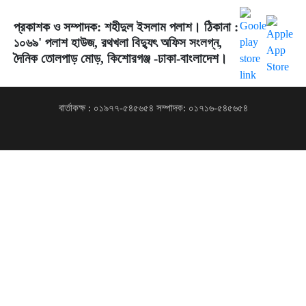
প্রকাশক ও সম্পাদক: শহীদুল ইসলাম পলাশ। ঠিকানা :
১০৬৯' পলাশ হাউজ, রথখলা বিদ্যুৎ অফিস সংলগ্ন,
দৈনিক তোলপাড় মোড়, কিশোরগঞ্জ -ঢাকা-বাংলাদেশ।
বার্তাকক্ষ : ০১৯৭৭-৫৪৫৬৫৪ সম্পাদক: ০১৭১৬-৫৪৫৬৫৪