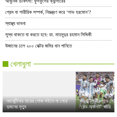
আধুনিক চিকিৎসা: ফুসফুসের ক্যান্সারের
প্রেম বা শারীরিক সম্পর্ক, নিয়ন্ত্রণ করে ‘লাভ হরমোন’?
স্বাস্থ্য ভাবনা
সুস্থ থাকতে যা করতে হবে: ডা. মাহমুদুর রহমান সিদ্দিকী
উজানের ঢলে ২০০ হেক্টর জমির ধান পানিতে
খেলাধুলা
আর্জেন্টিনার হারের শোক সইতে না পেরে
আর্জেন্টিনা-ইংল্যান্ড স
দুজনের মৃত্যু
‘রেড অ্যালার্ট’ জারি