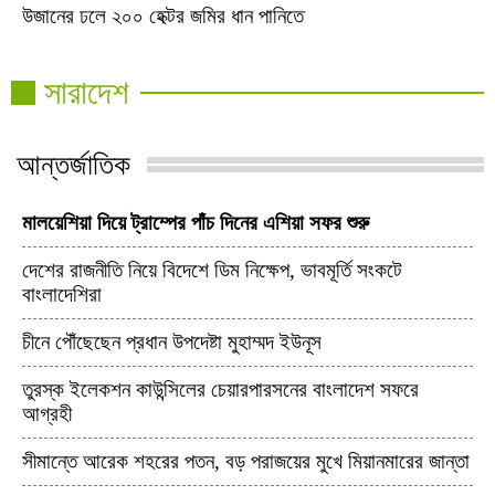
উজানের ঢলে ২০০ হেক্টর জমির ধান পানিতে
মাদকমুক্ত গুণধর ইউনিয়
কিশোরগঞ্জে ভিপি সোহেলের সুস্থতা
ক্লাবের উদ্যোগে মানব
সারাদেশ
কামনা দোয়া
গণসচেতনতা সমাবেশ অন
আন্তর্জাতিক
মালয়েশিয়া দিয়ে ট্রাম্পের পাঁচ দিনের এশিয়া সফর শুরু
দেশের রাজনীতি নিয়ে বিদেশে ডিম নিক্ষেপ, ভাবমূর্তি সংকটে
বাংলাদেশিরা
চীনে পৌঁছেছেন প্রধান উপদেষ্টা মুহাম্মদ ইউনূস
তুরস্ক ইলেকশন কাউন্সিলের চেয়ারপারসনের বাংলাদেশ সফরে
আগ্রহী
সীমান্তে আরেক শহরের পতন, বড় পরাজয়ের মুখে মিয়ানমারের জান্তা