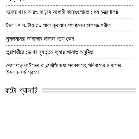
হজের খরচ আরও বাড়বে আগামী বছরগুলোতে : ধর্ম মন্ত্রণালয়
টানা ১৭ ঘণ্টায় ৩০ পারা কুরআন শোনালেন হাফেজ শরীফ
মুসলমানরা জানাজার নামাজ পড়ে কেন
তুরাগতীরে দেশের বৃহত্তম জুমার জামাত অনুষ্ঠিত
তোলপাড় লাইভের কণ্ঠশিল্পী জয়া সরকারসহ পরিবারের ৪ জনের
ইসলাম ধর্ম গ্রহণ
ফটো গ্যালারি